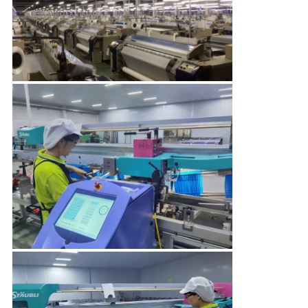
ΈΛΕΓΧΟΣ
ΜΑΣ
ΕΛΆΤΕ
ΣΕ
ΕΠΑΦΉ
ΜΕ
ΕΙΔΉΣΕΙΣ
ΠΕΡΙΠΤΏΣΕΙΣ
COMPANY
NEWS