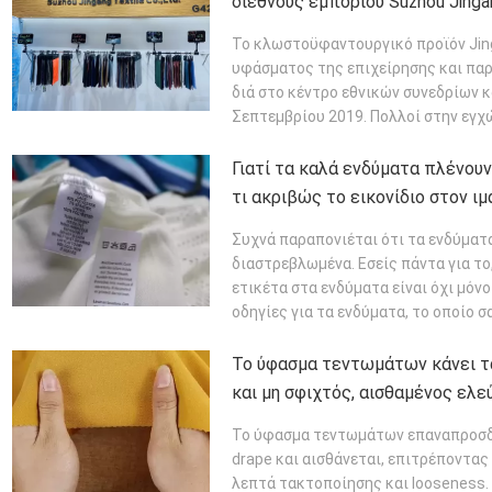
διεθνούς εμπορίου Suzhou Jinga
Accssories ενδυμασίας
Το κλωστοϋφαντουργικό προϊόν Jin
υφάσματος της επιχείρησης και παρ
διά στο κέντρο εθνικών συνεδρίων κ
Σεπτεμβρίου 2019. Πολλοί στην εγχώ
ΠΕΡΙΣΣΌΤΕΡΑ
Γιατί τα καλά ενδύματα πλένουν
τι ακριβώς το εικονίδιο στον ι
μέσο όρο;
Συχνά παραπονιέται ότι τα ενδύματα 
διαστρεβλωμένα. Εσείς πάντα για το
ετικέτα στα ενδύματα είναι όχι μόνο
οδηγίες για τα ενδύματα, το οποίο σ
ΠΕΡΙΣΣΌΤΕΡΑ
Το ύφασμα τεντωμάτων κάνει τα
και μη σφιχτός, αισθαμένος ελε
Το ύφασμα τεντωμάτων επαναπροσδιο
drape και αισθάνεται, επιτρέποντας 
λεπτά τακτοποίησης και looseness.