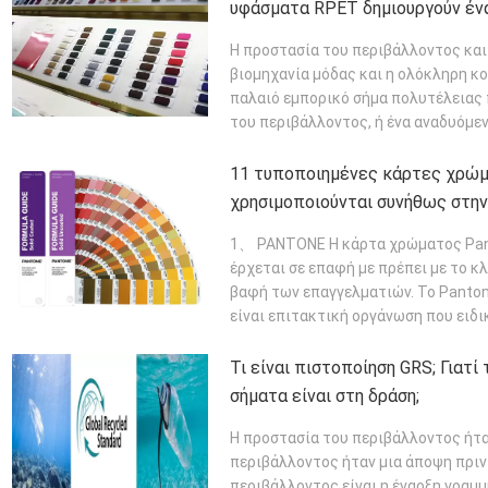
υφάσματα RPET δημιουργούν έν
Η προστασία του περιβάλλοντος και 
βιομηχανία μόδας και η ολόκληρη κο
παλαιό εμπορικό σήμα πολυτέλειας 
του περιβάλλοντος, ή ένα αναδυόμεν
ΠΕΡΙΣΣΌΤΕΡΑ
11 τυποποιημένες κάρτες χρώ
χρησιμοποιούνται συνήθως στην
τη βαφή
1、 PANTONE Η κάρτα χρώματος Pant
έρχεται σε επαφή με πρέπει με το 
βαφή των επαγγελματιών. Το Pantone
είναι επιτακτική οργάνωση που ειδικ
ΠΕΡΙΣΣΌΤΕΡΑ
Τι είναι πιστοποίηση GRS; Γιατί
σήματα είναι στη δράση;
Η προστασία του περιβάλλοντος ήταν
περιβάλλοντος ήταν μια άποψη πριν 
περιβάλλοντος είναι η έναρξη γραμμ