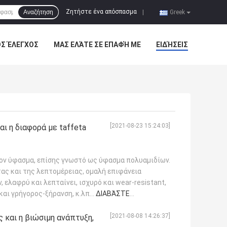
Ζητήστε ένα απόσπασμα
Αναζήτηση
|
Greek
ΌΣ ΈΛΕΓΧΟΣ
ΜΑΣ ΕΛΆΤΕ ΣΕ ΕΠΑΦΉ ΜΕ
ΕΙΔΉΣΕΙΣ
[2021-08-23 15:24:03]
αι η διαφορά με taffeta
ον ύφασμα, επίσης γνωστό ως ύφασμα πολυαμιδίων.
τας και της λεπτομέρειας, ομαλή επιφάνεια
 ελαφρύ και λεπταίνει, ισχυρό και wear-resistant,
αι γρήγορος-ξήρανση, κ.λπ...
ΔΙΑΒΆΣΤΕ
[2021-08-08 14:26:37]
 και η βιώσιμη ανάπτυξη,