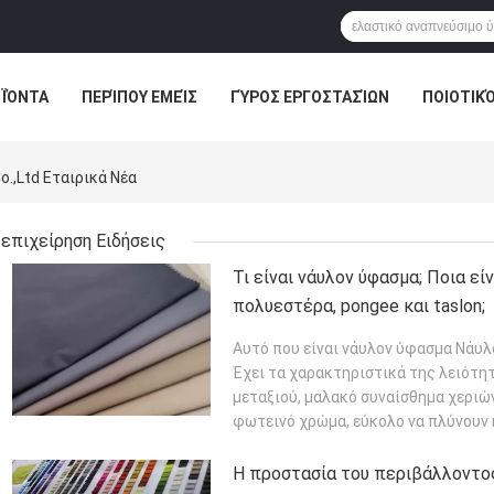
ΪΌΝΤΑ
ΠΕΡΊΠΟΥ ΕΜΕΊΣ
ΓΎΡΟΣ ΕΡΓΟΣΤΑΣΊΩΝ
ΠΟΙΟΤΙΚ
ΕΙΔΉΣΕΙΣ ΕΠΙΧΕΊΡΗΣΗΣ
o.,Ltd Εταιρικά Νέα
επιχείρηση Ειδήσεις
Τι είναι νάυλον ύφασμα; Ποια είν
πολυεστέρα, pongee και taslon;
Αυτό που είναι νάυλον ύφασμα Νάυλ
Έχει τα χαρακτηριστικά της λειότη
μεταξιού, μαλακό συναίσθημα χεριών,
φωτεινό χρώμα, εύκολο να πλύνουν κ
ΠΕΡΙΣΣΌΤΕΡΑ
Η προστασία του περιβάλλοντος