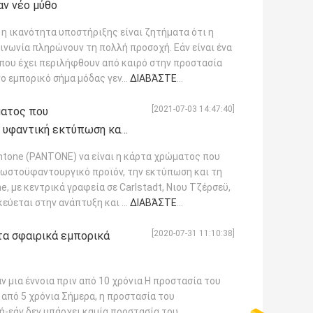
αν νέο μύθο
η ικανότητα υποστήριξης είναι ζητήματα ότι η
ινωνία πληρώνουν τη πολλή προσοχή. Εάν είναι ένα
που έχει περιλήφθουν από καιρό στην προστασία
ο εμπορικό σήμα μόδας γεν...
ΔΙΑΒΆΣΤΕ
[2021-07-03 14:47:40]
ματος που
 υφαντική εκτύπωση και
one (PANTONE) να είναι η κάρτα χρώματος που
κλωστοϋφαντουργικό προϊόν, την εκτύπωση και τη
, με κεντρικά γραφεία σε Carlstadt, Νιου Τζέρσεϋ,
εύεται στην ανάπτυξη και ...
ΔΙΑΒΆΣΤΕ
[2020-07-31 11:10:38]
 τα σφαιρικά εμπορικά
 μια έννοια πριν από 10 χρόνια Η προστασία του
από 5 χρόνια Σήμερα, η προστασία του
ή-εάν δεν υπάρχει καμία προστασία του