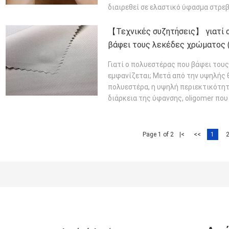
διαιρεθεί σε ελαστικό ύφασμα στρεβ
ΠΕΡΙΣΣΌΤΕΡΑ
【Τεχνικές συζητήσεις】 γιατί 
βάφει τους λεκέδες χρώματος 
πάντα εμφανίζεται;
Γιατί ο πολυεστέρας που βάφει του
εμφανίζεται; Μετά από την υψηλής
πολυεστέρα, η υψηλή περιεκτικότητ
διάρκεια της ύφανσης, oligomer που
ΠΕΡΙΣΣΌΤΕΡΑ
Page 1 of 2
|<
<<
1