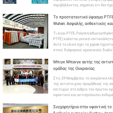
περιβάλλοντος, σημαίνει ότι δεν έχε
ΔΙΑΒΆΣΤΕ ΠΕΡΙΣΣΌΤΕΡΑ
Το προστατευτικό ύφασμα PTFE
Wuhan: Ασφαλής, ανθεκτικός κα
Τι είναι PTFE; Polytetrafluoroethyle
PTFE) καλείται γενικά «αντικολλητι
Αυτό το υλικό έχει τα χαρακτηριστι
στους διάφορους οργανικούς διαλύτες
Μπιγκ Μπανγκ αυτής της αντισ
ομάδας της Ουκρανίας
Στις 29 Νοεμβρίου, το ουκρανικό κ
της αντιστοιχίας προμήθειας της 
επιτυχώς στο αίθριο του πρώτου ο
υφαντικοί και αντιπρόσωποι ενδυμα
ΠΕΡΙΣΣΌΤΕΡΑ
Συγχαρητήρια στην υφαντική το