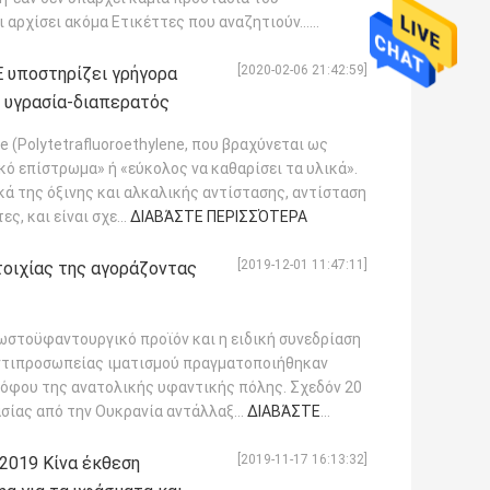
ι αρχίσει ακόμα Ετικέττες που αναζητιούν...
[2020-02-06 21:42:59]
 υποστηρίζει γρήγορα
ι υγρασία-διαπερατός
ne (Polytetrafluoroethylene, που βραχύνεται ως
κό επίστρωμα» ή «εύκολος να καθαρίσει τα υλικά».
κά της όξινης και αλκαλικής αντίστασης, αντίσταση
, και είναι σχε...
ΔΙΑΒΆΣΤΕ ΠΕΡΙΣΣΌΤΕΡΑ
[2019-12-01 11:47:11]
τοιχίας της αγοράζοντας
λωστοϋφαντουργικό προϊόν και η ειδική συνεδρίαση
αντιπροσωπείας ιματισμού πραγματοποιήθηκαν
ρόφου της ανατολικής υφαντικής πόλης. Σχεδόν 20
σίας από την Ουκρανία αντάλλαξ...
ΔΙΑΒΆΣΤΕ
[2019-11-17 16:13:32]
 2019 Κίνα έκθεση