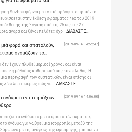
ng για τα υφάσματα και
gang Suzhou φέρνει με τα πιό πρόσφατα προϊόντα
ευρίσκεται στην έκθεση υφάσματος tex του 2019
αι έκθεσης της Σαγκάη από τις 25 ως τις 27
ρια αγορά και ξένοι πελάτες έχο...
ΔΙΑΒΆΣΤΕ
[2019-09-16 14:52:47]
 μιά φορά και σπαταλούν,
ματισμό ονομάζουν το
δεν έχουν πλυθεί μερικοί χρόνοι και είναι
, ίσως η μέθοδος καθαρισμού σας κάνει λάθος! Η
 μια περιγραφή των συστατικών, είναι επίσης οι
ας λέει λεπτομερώς πώς να ...
ΔΙΑΒΆΣΤΕ
[2019-09-16 14:06:00]
 ενδύματα να ταιριάξουν
ύθερο
ρίζει τα ενδύματα με το άριστο τέντωμά του,
στο ένδυμα για να βρεί μια ισορροπία μεταξύ της
 Σύμφωνα με τις ανάγκες της εφαρμογής, μπορεί να