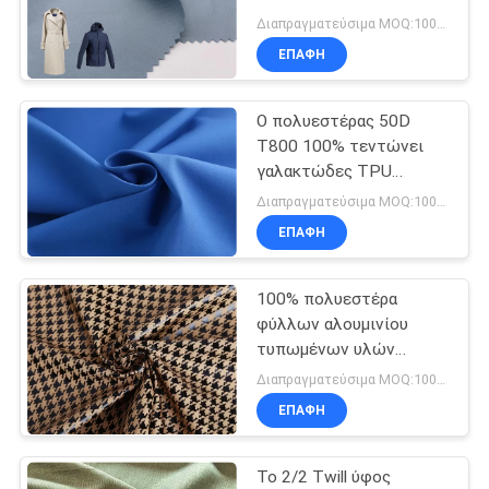
ύφασμα για το
Διαπραγματεύσιμα MOQ:1000 MTRS
περιστασιακό σακάκι
SITEMAP
ΕΠΑΦΉ
τάφρων
57
Ανακυκλωμένο
Ο πολυεστέρας 50D
PRIVACY
T800 100% τεντώνει
ύφασμα της PET
POLICY
γαλακτώδες TPU
συνδέοντας 3 σακακιών
Διαπραγματεύσιμα MOQ:1000 MTRS
στρώματα υλικού
ΕΠΑΦΉ
υφάσματος
100% πολυεστέρα
41
φύλλων αλουμινίου
ντυμένο ύφασμα
τυπωμένων υλών
ελαφρύ απωθητικό
Διαπραγματεύσιμα MOQ:1000 MTRS
πολυεστέρα
ύφασμα νερού
ΕΠΑΦΉ
υφάσματος νερού
απωθητικό
Το 2/2 Twill ύφος