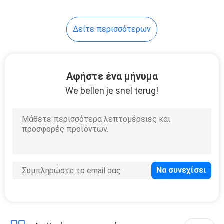
ένδυση
29
Δείτε περισσότερων
Κατιονικό ύφασμα
Αφήστε ένα μήνυμα
We bellen je snel terug!
23
Έξοχο ύφασμα
τεντωμάτων