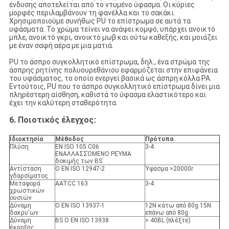
ένδυσης αποτελείται από το ντυμένο ύφασμα. Οι κύριες
μορφές περιλαμβάνουν τη φανέλλα και το σακάκι.
Χρησιμοποιούμε συνήθως PU το επίστρωμα σε αυτά τα
υφάσματα. Το χρώμα τείνει να ανάψει κομψό, υπάρχει ανοικτό
μπλε, ανοικτό γκρι, ανοικτό μωβ και ούτω καθεξής, και μοιάζει
με έναν σαφή αέρα με μια ματιά.
PU το άσπρο συγκολλητικό επίστρωμα, δηλ., ένα στρώμα της
άσπρης ρητίνης πολυουρεθάνιου εφαρμόζεται στην επιφάνεια
του υφάσματος, το οποίο ενεργεί βασικά ως άσπρη κόλλα PA.
Εντούτοις, PU που το άσπρο συγκολλητικό επίστρωμα δίνει μια
πληρέστερη αίσθηση, καθιστά το ύφασμα ελαστικότερο και
έχει την καλύτερη σταθερότητα.
6. Ποιοτικός έλεγχος
:
Ιδιοκτησία
Μέθοδος
Πρότυπα
Πλύση
EN ISO 105 C06
3-4
ΕΝΑΛΛΑΣΣΌΜΕΝΟ ΡΕΎΜΑ
δοκιμής των BS
Αντίσταση
Ο EN ISO 12947-2
Ύφασμα >20000r
γδαρσίματος
Μεταφορά
AATCC 163
3-4
χρωστικών
ουσιών
Δύναμη
Ο EN ISO 13937-1
12N κάτω από 80g 15N
δακρυ'ων
επάνω από 80g
Δύναμη
BS Ο EN ISO 13938
> 40BL (πλέξτε)
έκρηξης