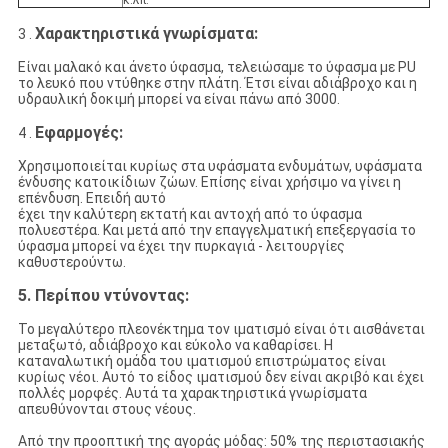
κ.λπ.
Χαρακτηριστικά γνωρίσματα:
3 .
Είναι μαλακό και άνετο ύφασμα, τελειώσαμε το ύφασμα με PU
το λευκό που ντύθηκε στην πλάτη. Έτσι είναι αδιάβροχο και η
υδραυλική δοκιμή μπορεί να είναι πάνω από 3000.
Εφαρμογές:
4 .
Χρησιμοποιείται κυρίως στα υφάσματα ενδυμάτων, υφάσματα
ένδυσης κατοικίδιων ζώων. Επίσης είναι χρήσιμο να γίνει η
επένδυση. Επειδή αυτό
έχει την καλύτερη εκτατή και αντοχή από το ύφασμα
πολυεστέρα. Και μετά από την επαγγελματική επεξεργασία το
ύφασμα μπορεί να έχει την πυρκαγιά - λειτουργίες
καθυστερούντω.
5. Περίπου ντύνοντας:
Το μεγαλύτερο πλεονέκτημα τον ιματισμό είναι ότι αισθάνεται
μεταξωτό, αδιάβροχο και εύκολο να καθαρίσει. Η
καταναλωτική ομάδα του ιματισμού επιστρώματος είναι
κυρίως νέοι. Αυτό το είδος ιματισμού δεν είναι ακριβό και έχει
πολλές μορφές. Αυτά τα χαρακτηριστικά γνωρίσματα
απευθύνονται στους νέους.
Από την προοπτική της αγοράς μόδας: 50% της περιστασιακής