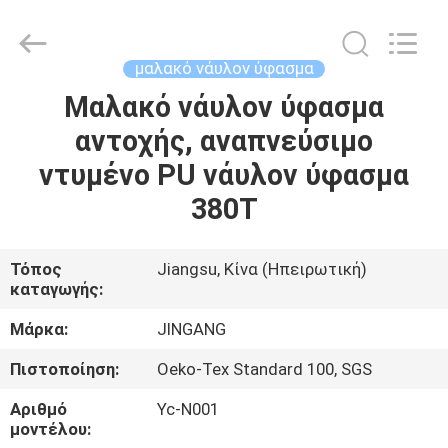
Suzhou
Jingang
Textile
Co.,Ltd.
All
μαλακό νάυλον ύφασμα
Rights
Reserved.
Μαλακό νάυλον ύφασμα
ΣΠΊΤΙ
αντοχής, αναπνεύσιμο
ΠΡΟΪΌΝΤΑ
ντυμένο PU νάυλον ύφασμα
380T
ΠΕΡΊΠΟΥ
ΕΜΕΊΣ
Τόπος
Jiangsu, Κίνα (Ηπειρωτική)
καταγωγής:
ΓΎΡΟΣ
Μάρκα:
JINGANG
ΕΡΓΟΣΤΑΣΊΩΝ
Πιστοποίηση:
Oeko-Tex Standard 100, SGS
Αριθμό
Yc-N001
ΠΟΙΟΤΙΚΌΣ
μοντέλου: