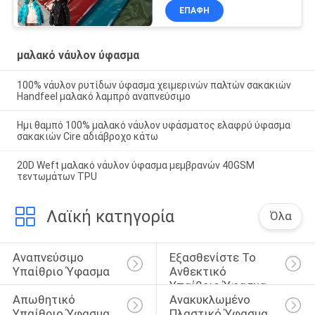
ανθεκτικό εύκολο
ΕΠΑΦΉ
μαλακό νάυλον ύφασμα
100% νάυλον ρυτίδων ύφασμα χειμερινών παλτών σακακιών
Handfeel μαλακό λαμπρό αναπνεύσιμο
Ημι θαμπό 100% μαλακό νάυλον υφάσματος ελαφρύ ύφασμα
σακακιών Cire αδιάβροχο κάτω
20D Weft μαλακό νάυλον ύφασμα μεμβρανών 40GSM
τεντωμάτων TPU
Λαϊκή κατηγορία
Όλα
Αναπνεύσιμο 
Εξασθενίστε Το 
Υπαίθριο Ύφασμα
Ανθεκτικό 
Υπαίθριο Ύφασμα
Απωθητικό 
Ανακυκλωμένο 
Υπαίθριο Ύφασμα 
Πλαστικό Ύφασμα 