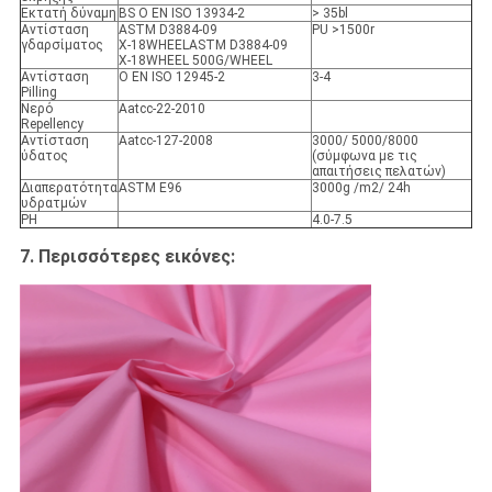
Εκτατή δύναμη
BS Ο EN ISO 13934-2
> 35bl
Αντίσταση
ASTM D3884-09
PU >1500r
γδαρσίματος
Χ-18WHEELASTM D3884-09
Χ-18WHEEL 500G/WHEEL
Αντίσταση
Ο EN ISO 12945-2
3-4
Pilling
Νερό
Aatcc-22-2010
Repellency
Αντίσταση
Aatcc-127-2008
3000/ 5000/8000
ύδατος
(σύμφωνα με τις
απαιτήσεις πελατών)
Διαπερατότητα
ASTM E96
3000g /m2/ 24h
υδρατμών
PH
4.0-7.5
7. Περισσότερες εικόνες: