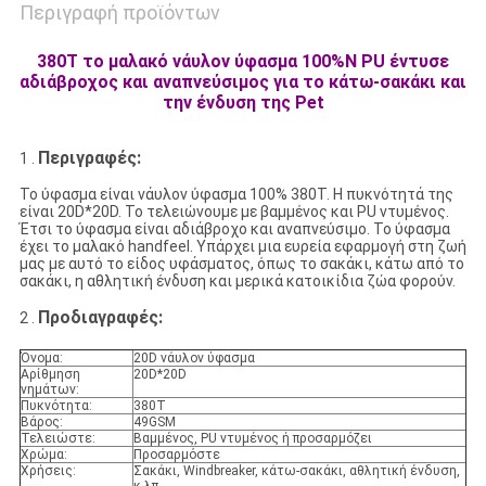
Περιγραφή προϊόντων
380T το μαλακό νάυλον ύφασμα 100%N PU έντυσε
αδιάβροχος και αναπνεύσιμος για το κάτω-σακάκι και
την ένδυση της Pet
Περιγραφές:
1 .
Το ύφασμα είναι νάυλον ύφασμα 100% 380T. Η πυκνότητά της
είναι 20D*20D. Το τελειώνουμε με βαμμένος και PU ντυμένος.
Έτσι το ύφασμα είναι αδιάβροχο και αναπνεύσιμο. Το ύφασμα
έχει το μαλακό handfeel. Υπάρχει μια ευρεία εφαρμογή στη ζωή
μας με αυτό το είδος υφάσματος, όπως το σακάκι, κάτω από το
σακάκι, η αθλητική ένδυση και μερικά κατοικίδια ζώα φορούν.
Προδιαγραφές:
2 .
Όνομα:
20D νάυλον ύφασμα
Αρίθμηση
20D*20D
νημάτων:
Πυκνότητα:
380T
Βάρος:
49GSM
Τελειώστε:
Βαμμένος, PU ντυμένος ή προσαρμόζει
Χρώμα:
Προσαρμόστε
Χρήσεις:
Σακάκι, Windbreaker, κάτω-σακάκι, αθλητική ένδυση,