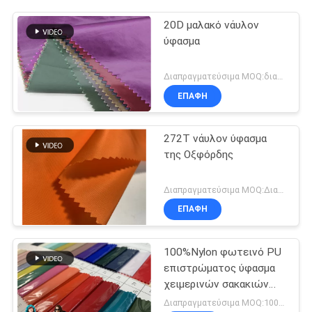
20D μαλακό νάυλον
ύφασμα
Διαπραγματεύσιμα MOQ:διαπραγμάτευση
ΕΠΑΦΉ
272T νάυλον ύφασμα
της Οξφόρδης
Διαπραγματεύσιμα MOQ:Διαπραγμάτευση
ΕΠΑΦΉ
100%Nylon φωτεινό PU
επιστρώματος ύφασμα
χειμερινών σακακιών
προσοχής πετρελαίου
Διαπραγματεύσιμα MOQ:1000 MTRS