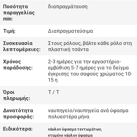
ΈΛΕΓΧΟΣ
Ποσότητα
διαπραγμάτευση
παραγγελίας
min:
ΜΑΣ
Τιμή:
Διαπραγματεύσιμα
ΕΛΆΤΕ
ΣΕ
Συσκευασία
Στους ρόλους, βάλτε κάθε ρόλο στη
λεπτομέρειες:
πλαστική τσάντα
ΕΠΑΦΉ
Χρόνος
2-3 ημέρες για την εργαστήριο-
ΜΕ
παράδοσης:
εμβύθιση 5-7 ημέρες για το δείγμα
έγκρισης του σαφούς χρώματος 10-
15 η
ΕΙΔΉΣΕΙΣ
Όροι
T / T
πληρωμής:
ΠΕΡΙΠΤΏΣΕΙΣ
Δυνατότητα
ναυπηγείο/ναυπηγεία ανά ύφασμα
προσφοράς:
πολυεστέρα μήνα
COMPANY
Ειδικότερα:
,
νάυλον ύφασμα τεντωμάτων
NEWS
ντυμένο νάυλον ύφασμα