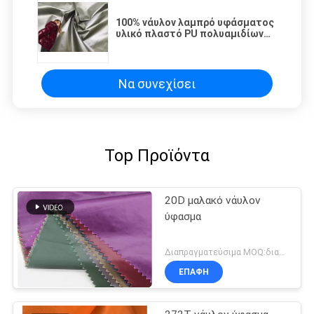
100% νάυλον λαμπρό υφάσματος
υλικό πλαστό PU πολυαμιδίων
ελαφρύ ύφασμα σακακιών Cire
αδιάβροχο κάτω
Να συνεχίσει
Top Προϊόντα
20D μαλακό νάυλον
ύφασμα
Διαπραγματεύσιμα MOQ:διαπραγμάτευση
ΕΠΑΦΉ