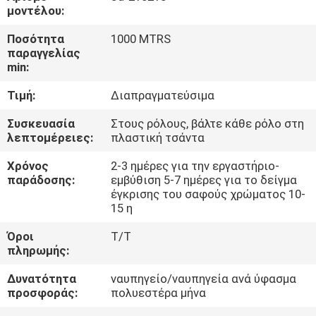
ΈΛΕΓΧΟΣ
μοντέλου:
Ποσότητα
1000 MTRS
ΜΑΣ
παραγγελίας
min:
ΕΛΆΤΕ
Τιμή:
Διαπραγματεύσιμα
ΣΕ
ΕΠΑΦΉ
Συσκευασία
Στους ρόλους, βάλτε κάθε ρόλο στη
λεπτομέρειες:
πλαστική τσάντα
ΜΕ
Χρόνος
2-3 ημέρες για την εργαστήριο-
παράδοσης:
εμβύθιση 5-7 ημέρες για το δείγμα
ΕΙΔΉΣΕΙΣ
έγκρισης του σαφούς χρώματος 10-
15 η
Όροι
T/T
ΠΕΡΙΠΤΏΣΕΙΣ
πληρωμής:
Δυνατότητα
ναυπηγείο/ναυπηγεία ανά ύφασμα
COMPANY
προσφοράς:
πολυεστέρα μήνα
NEWS