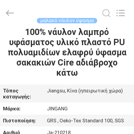
Suzhou
Jingang
Textile
Co.,Ltd.
All
μαλακό νάυλον ύφασμα
Rights
Reserved.
100% νάυλον λαμπρό
ΣΠΊΤΙ
υφάσματος υλικό πλαστό PU
ΠΡΟΪΌΝΤΑ
πολυαμιδίων ελαφρύ ύφασμα
σακακιών Cire αδιάβροχο
ΠΕΡΊΠΟΥ
κάτω
ΕΜΕΊΣ
Τόπος
Jiangsu, Κίνα (ηπειρωτική χώρα)
καταγωγής:
ΓΎΡΟΣ
ΕΡΓΟΣΤΑΣΊΩΝ
Μάρκα:
JINGANG
Πιστοποίηση:
GRS , Oeko-Tex Standard 100, SGS
ΠΟΙΟΤΙΚΌΣ
Αριθμό
Ja-210218