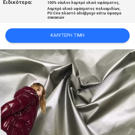
Ειδικότερα:
,
100% νάυλον λαμπρό υλικό υφάσματος
,
Λαμπρό υλικό υφάσματος πολυαμιδίων
PU Cire πλαστό αδιάβροχο κάτω ύφασμα
SITEMAP
σακακιών
PRIVACY
ΚΑΛΎΤΕΡΗ ΤΙΜΉ
POLICY