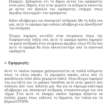
Ελαφρύς. Δεδομένου ότι το βάρος αυτού του υφάσματος
είναι μόνο 38gsm, έτσι όταν φοράτε τα ενδύματα κάνοντας
με αυτόν τον βασιλιά του υφάσματος, υπάρχει όπως
ακριβώς ένα κομμάτι του υφάσματος.
Καλοί αδιάβροχος και downproof επίδραση. Με τη λήξη cire
μας, αυτό το ύφασμα έχει καλούς αδιάβροχο και downfproof
την επίδραση.
Έξοχος λαμπρός κοιτάζει στην επιφάνεια. Λόγω της
διαφορετικής λήξης cire, αυτό το ύφασμα πρέπει λαμπρός
να φανεί επίδραση στην επιφάνεια ακριβώς όπως PU.So που
αυτό το ύφασμα θα είναι ελκυστικότερο από τα κανονικά
υφάσματα.
Εφαρμογές:
4 .
Αυτό το νάυλον ύφασμα χρησιμοποιείται σε πολλά ενδύματα,
όπως το κάτω σακάκι, το γεμισμένο σακάκι, κάτω από τη
φανέλλα και πολύ άλλο χειμερινό παλτό. Λόγω έξοχου λαμπρού
του κοιτάξτε και το μαλακό handfeel, αυτό είναι αρεστό από
πολλούς από τους πελάτες μας. Και για να πάρουμε καλύτερα
αδιάβροχοι και downproof επίδραση, στεγανοποιούμε και cire
τέρμα. Έτσι αυτό το ελαφρύ νάυλον ύφασμα εξάγεται σε
πολλές χώρες όπως γαλλικό, τη Γερμανία, την Ιταλία και τη
βόρεια ΕΥΡΩΠΗ.