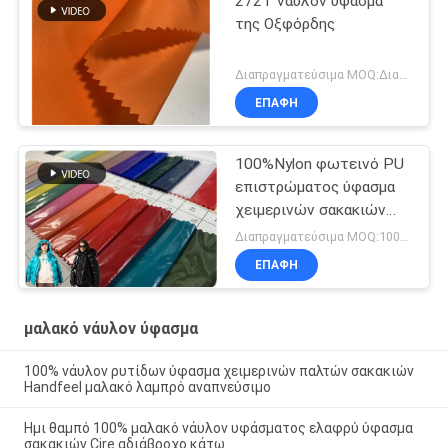
272T νάυλον ύφασμα
της Οξφόρδης
Διαπραγματεύσιμα MOQ:Διαπραγμάτευση
ΕΠΑΦΉ
100%Nylon φωτεινό PU
επιστρώματος ύφασμα
χειμερινών σακακιών
προσοχής πετρελαίου
Διαπραγματεύσιμα MOQ:1000 MTRS
ανθεκτικό εύκολο
ΕΠΑΦΉ
μαλακό νάυλον ύφασμα
100% νάυλον ρυτίδων ύφασμα χειμερινών παλτών σακακιών
Handfeel μαλακό λαμπρό αναπνεύσιμο
Ημι θαμπό 100% μαλακό νάυλον υφάσματος ελαφρύ ύφασμα
σακακιών Cire αδιάβροχο κάτω