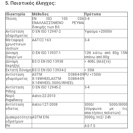
5
. Ποιοτικός έλεγχος
:
Ιδιοκτησία
Μέθοδος
Πρότυπα
Πλύση
EN ISO 105 C06
3-4
ΕΝΑΛΛΑΣΣΌΜΕΝΟ ΡΕΎΜΑ
δοκιμής των BS
Αντίσταση
Ο EN ISO 12947-2
Ύφασμα >20000r
γδαρσίματος
Μεταφορά
AATCC 163
3-4
χρωστικών
ουσιών
Δύναμη
Ο EN ISO 13937-1
12N κάτω από 80g 15N
δακρυ'ων
επάνω από 80g
Δύναμη
BS Ο EN ISO 13938
> 40BL (πλέξτε)
έκρηξης
Εκτατή δύναμη
BS Ο EN ISO 13934-2
> 35bl
Αντίσταση
ASTM D3884-09
PU >1500r
γδαρσίματος
Χ-18WHEELASTM D3884-09
Χ-18WHEEL 500G/WHEEL
Αντίσταση
Ο EN ISO 12945-2
3-4
Pilling
Νερό
Aatcc-22-2010
Repellency
Αντίσταση
Aatcc-127-2008
3000/ 5000/8000
ύδατος
(σύμφωνα με τις
απαιτήσεις πελατών)
Διαπερατότητα
ASTM E96
3000g /m2/ 24h
υδρατμών
PH
4.0-7.5