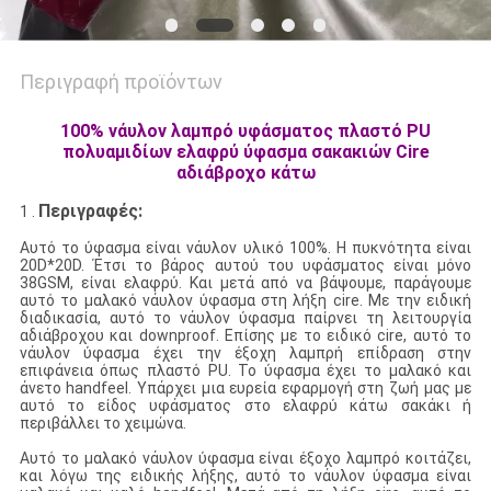
Περιγραφή προϊόντων
100% νάυλον λαμπρό υφάσματος πλαστό PU
πολυαμιδίων ελαφρύ ύφασμα σακακιών Cire
αδιάβροχο κάτω
Περιγραφές:
1 .
Αυτό το ύφασμα είναι νάυλον υλικό 100%. Η πυκνότητα είναι
20D*20D. Έτσι το βάρος αυτού του υφάσματος είναι μόνο
38GSM, είναι ελαφρύ. Και μετά από να βάψουμε, παράγουμε
αυτό το μαλακό νάυλον ύφασμα στη λήξη cire. Με την ειδική
διαδικασία, αυτό το νάυλον ύφασμα παίρνει τη λειτουργία
αδιάβροχου και downproof. Επίσης με το ειδικό cire, αυτό το
νάυλον ύφασμα έχει την έξοχη λαμπρή επίδραση στην
επιφάνεια όπως πλαστό PU. Το ύφασμα έχει το μαλακό και
άνετο handfeel. Υπάρχει μια ευρεία εφαρμογή στη ζωή μας με
αυτό το είδος υφάσματος στο ελαφρύ κάτω σακάκι ή
περιβάλλει το χειμώνα.
Αυτό το μαλακό νάυλον ύφασμα είναι έξοχο λαμπρό κοιτάζει,
και λόγω της ειδικής λήξης, αυτό το νάυλον ύφασμα είναι