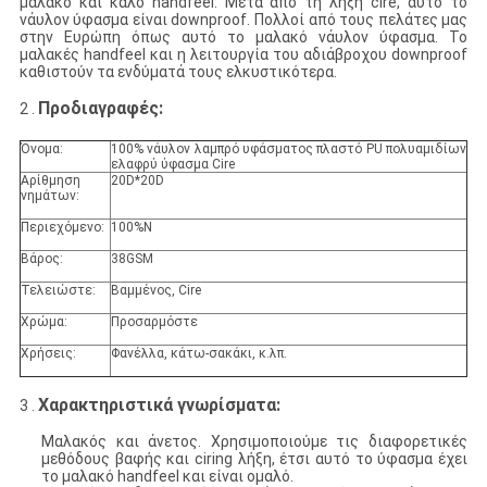
μαλακό και καλό handfeel. Μετά από τη λήξη cire, αυτό το
νάυλον ύφασμα είναι downproof. Πολλοί από τους πελάτες μας
στην Ευρώπη όπως αυτό το μαλακό νάυλον ύφασμα. Το
μαλακές handfeel και η λειτουργία του αδιάβροχου downproof
καθιστούν τα ενδύματά τους ελκυστικότερα.
Προδιαγραφές:
2 .
Όνομα:
100% νάυλον λαμπρό υφάσματος πλαστό PU πολυαμιδίων
ελαφρύ ύφασμα Cire
Αρίθμηση
20D*20D
νημάτων:
Περιεχόμενο:
100%N
Βάρος:
38GSM
Τελειώστε:
Βαμμένος, Cire
Χρώμα:
Προσαρμόστε
Χρήσεις:
Φανέλλα, κάτω-σακάκι, κ.λπ.
Χαρακτηριστικά γνωρίσματα:
3 .
Μαλακός και άνετος. Χρησιμοποιούμε τις διαφορετικές
μεθόδους βαφής και ciring λήξη, έτσι αυτό το ύφασμα έχει
το μαλακό handfeel και είναι ομαλό.