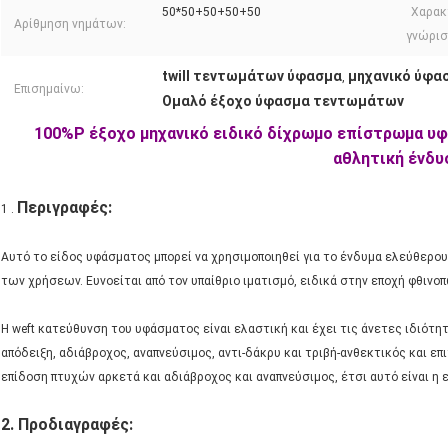
50*50+50+50+50
Χαρακ
Αρίθμηση νημάτων:
γνώρισ
twill τεντωμάτων ύφασμα
μηχανικό ύφα
,
Επισημαίνω:
Ομαλό έξοχο ύφασμα τεντωμάτων
100%P έξοχο μηχανικό ειδικό δίχρωμο επίστρωμα υ
αθλητική ένδυ
Περιγραφές:
1 .
Αυτό το είδος υφάσματος μπορεί να χρησιμοποιηθεί για το ένδυμα ελεύθερου 
των χρήσεων. Ευνοείται από τον υπαίθριο ιματισμό, ειδικά στην εποχή φθινο
Η weft κατεύθυνση του υφάσματος είναι ελαστική και έχει τις άνετες ιδιότητ
απόδειξη, αδιάβροχος, αναπνεύσιμος, αντι-δάκρυ και τριβή-ανθεκτικός και 
επίδοση πτυχών αρκετά και αδιάβροχος και αναπνεύσιμος, έτσι αυτό είναι η ε
2.
Προδιαγραφές: