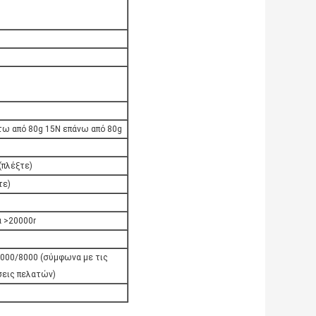
τω από 80g 15N επάνω από 80g
(πλέξτε)
τε)
 >20000r
5000/8000 (σύμφωνα με τις
σεις πελατών)