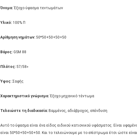
Όνομα:
Έξοχο ύφασμα τεντωμάτων
Υλικό:
100% Π
Αρίθμηση νημάτων:
50*50+50+50+50
Βάρος:
GSM 88
Πλάτος:
57/58»
Ύφος:
Σαφής
Χαρακτηριστικό γνώρισμα:
Έξοχο μηχανικό τέντωμα
Τελειώστε τη διαδικασία:
Βαμμένος, αδιάβροχος, επένδυση
Αυτό το ύφασμα είναι ένα είδος ειδικού κατιονικού υφάσματος. Είναι υφαμέ
είναι 50*50+50+50+50. Και το τελειώνουμε με το επίστρωμα έτσι ώστε είναι