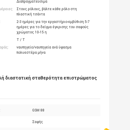
Διαπραγματεύσιμα
μέρειες:
Στους ρόλους, βάλτε κάθε ρόλο στη
πλαστική τσάντα
:
2-3 ημέρες για την εργαστήριο-εμβύθιση 5-7
ημέρες για το δείγμα έγκρισης του σαφούς
χρώματος 10-15 η
T / T
οράς:
ναυπηγείο/ναυπηγεία ανά ύφασμα
πολυεστέρα μήνα
αλή διαστατική σταθερότητα επιστρώματος
:
GSM 88
Σαφής