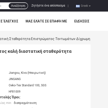
Ζητήστε ένα απόσπασμα
Αναζήτηση
|
Greek
ΌΣ ΈΛΕΓΧΟΣ
ΜΑΣ ΕΛΆΤΕ ΣΕ ΕΠΑΦΉ ΜΕ
ΕΙΔΉΣΕΙΣ
στατική Σταθερότητα Επιστρώματος Τεντωμάτων Δίχρωμη
τος καλή διαστατική σταθερότητα
Jiangsu, Κίνα (Ηπειρωτική)
JINGANG
Oeko-Tex Standard 100, SGS
HF81009
τολής Όροι:
ίας min:
διαπραγμάτευση