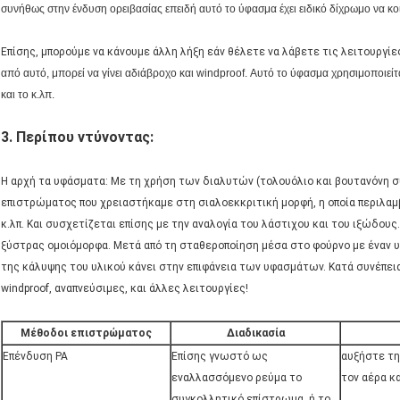
συνήθως στην ένδυση ορειβασίας επειδή αυτό το ύφασμα έχει ειδικό δίχρωμο να κοι
Επίσης, μπορούμε να κάνουμε άλλη λήξη εάν θέλετε να λάβετε τις λειτουργίες
από αυτό, μπορεί να γίνει αδιάβροχο και windproof. Αυτό το ύφασμα χρησιμοποιείτ
και το κ.λπ.
3. Περίπου ντύνοντας
:
Η αρχή τα υφάσματα: Με τη χρήση των διαλυτών (τολουόλιο και βουτανόνη σ
επιστρώματος που χρειαστήκαμε στη σιαλοεκκριτική μορφή, η οποία περιλαμβά
κ.λπ. Και συσχετίζεται επίσης με την αναλογία του λάστιχου και του ιξώδου
ξύστρας ομοιόμορφα. Μετά από τη σταθεροποίηση μέσα στο φούρνο με έναν 
της κάλυψης του υλικού κάνει στην επιφάνεια των υφασμάτων. Κατά συνέπεια
windproof, αναπνεύσιμες, και άλλες λειτουργίες!
Μέθοδοι επιστρώματος
Διαδικασία
Επένδυση PA
Επίσης γνωστό ως
αυξήστε τη
εναλλασσόμενο ρεύμα το
τον αέρα κα
συγκολλητικό επίστρωμα, ή το