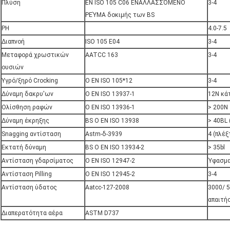
Πλύση
EN ISO 105 C06 ΕΝΑΛΛΑΣΣΌΜΕΝΟ
3-4
ΡΕΎΜΑ δοκιμής των BS
PH
4.0-7.5
Διαπνοή
ISO 105 E04
3-4
Μεταφορά χρωστικών
AATCC 163
3-4
ουσιών
Υγρό/ξηρό Crocking
Ο EN ISO 105*12
3-4
Δύναμη δακρυ'ων
Ο EN ISO 13937-1
12N κά
Ολίσθηση ραφών
Ο EN ISO 13936-1
> 200N
Δύναμη έκρηξης
BS Ο EN ISO 13938
> 40BL 
Snagging αντίσταση
Astm-δ-3939
4 (πλέξ
Εκτατή δύναμη
BS Ο EN ISO 13934-2
> 35bl
Αντίσταση γδαρσίματος
Ο EN ISO 12947-2
Ύφασμα
Αντίσταση Pilling
Ο EN ISO 12945-2
3-4
Αντίσταση ύδατος
Aatcc-127-2008
3000/ 
απαιτή
Διαπερατότητα αέρα
ASTM D737