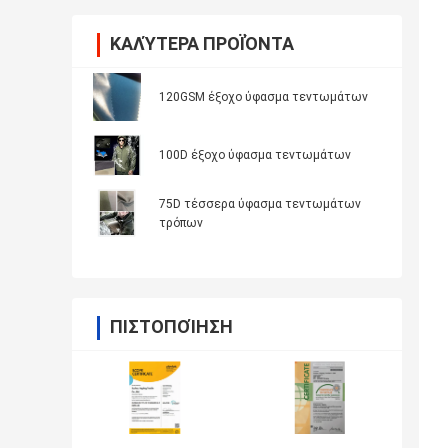
ΚΑΛΎΤΕΡΑ ΠΡΟΪΌΝΤΑ
120GSM έξοχο ύφασμα τεντωμάτων
100D έξοχο ύφασμα τεντωμάτων
75D τέσσερα ύφασμα τεντωμάτων
τρόπων
ΠΙΣΤΟΠΟΊΗΣΗ