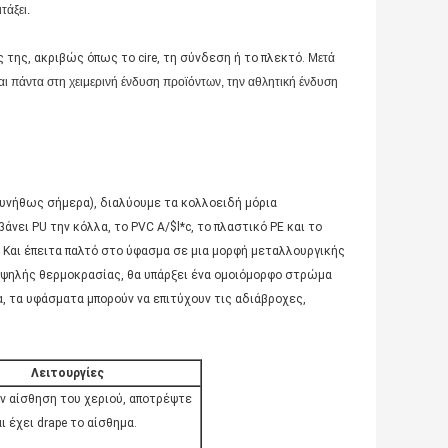
τάξει.
 της, ακριβώς όπως το cire, τη σύνδεση ή το πλεκτό.
Μετά
αι πάντα στη χειμερινή ένδυση προϊόντων, την αθλητική ένδυση
υνήθως σήμερα), διαλύουμε τα κολλοειδή μόρια
νει PU την κόλλα, το PVC A/$l*c, το πλαστικό PE και το
ς. Και έπειτα παλτό στο ύφασμα σε μια μορφή μεταλλουργικής
υψηλής θερμοκρασίας, θα υπάρξει ένα ομοιόμορφο στρώμα
, τα υφάσματα μπορούν να επιτύχουν τις αδιάβροχες,
Λειτουργίες
ν αίσθηση του χεριού, αποτρέψτε
ι έχει drape το αίσθημα.