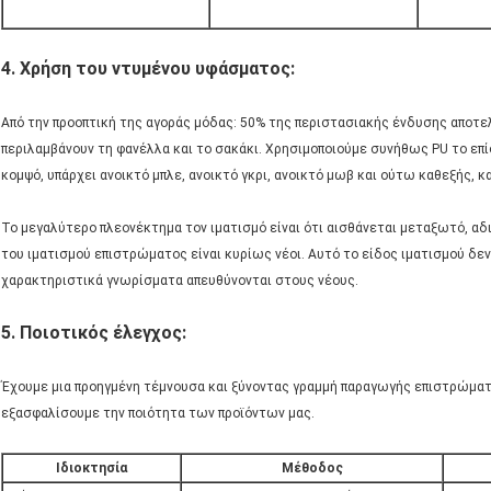
4. Χρήση του ντυμένου υφάσματος:
Από την προοπτική της αγοράς μόδας: 50% της περιστασιακής ένδυσης αποτελ
περιλαμβάνουν τη φανέλλα και το σακάκι. Χρησιμοποιούμε συνήθως PU το επ
κομψό, υπάρχει ανοικτό μπλε, ανοικτό γκρι, ανοικτό μωβ και ούτω καθεξής, κα
Το μεγαλύτερο πλεονέκτημα τον ιματισμό είναι ότι αισθάνεται μεταξωτό, αδ
του ιματισμού επιστρώματος είναι κυρίως νέοι. Αυτό το είδος ιματισμού δεν 
χαρακτηριστικά γνωρίσματα απευθύνονται στους νέους.
5. Ποιοτικός έλεγχος:
Έχουμε μια προηγμένη τέμνουσα και ξύνοντας γραμμή παραγωγής επιστρώματο
εξασφαλίσουμε την ποιότητα των προϊόντων μας.
Ιδιοκτησία
Μέθοδος