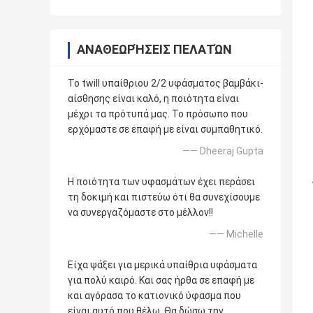
ΑΝΑΘΕΩΡΉΣΕΙΣ ΠΕΛΑΤΏΝ
Το twill υπαίθριου 2/2 υφάσματος βαμβάκι-
αίσθησης είναι καλό, η ποιότητα είναι
μέχρι τα πρότυπά μας. Το πρόσωπο που
ερχόμαστε σε επαφή με είναι συμπαθητικό.
—— Dheeraj Gupta
Η ποιότητα των υφασμάτων έχει περάσει
τη δοκιμή και πιστεύω ότι θα συνεχίσουμε
να συνεργαζόμαστε στο μέλλον!!
—— Michelle
Είχα ψάξει για μερικά υπαίθρια υφάσματα
για πολύ καιρό. Και σας ήρθα σε επαφή με
και αγόρασα το κατιονικό ύφασμα που
είναι αυτό που θέλω. Θα δώσω την