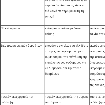
ακρυλικό επίστρωμα, είναι το
πιό κοινό επίστρωμα αυτή τη
στιγμή
PU επίστρωμα
επίστρωμα πολυουρεθάνιου
το ύφασμα 
επίσης
ταινία στην
Επίστρωμα ταινιών δερμάτων
μπορέστε εντελώς να αλλάξετε
μπορέστε ε
το ύφος του υφάσματος με τη
υφάσματος 
συμπίεση και την επένδυση της
της επιφάν
επιφάνειας του υφάσματος για
διαμορφώσε
να διαμορφώσει την ταινία
μπορούμε ν
δερμάτων.
ασημώσουμε
Χρησιμοποι
τις σκηνές,
Τεφλόν επεξεργασία τρι-
τεφλόν επεξεργασία της Dupont
καθιστά το
απόδειξης
στο ύφασμα
απόδειξη κ