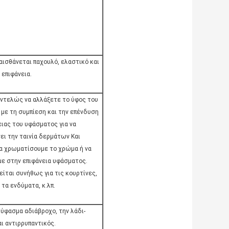
αισθάνεται παχουλό, ελαστικό και
 επιφάνεια.
ντελώς να αλλάξετε το ύφος του
με τη συμπίεση και την επένδυση
ειας του υφάσματος για να
ι την ταινία δερμάτων Και
α χρωματίσουμε το χρώμα ή να
 στην επιφάνεια υφάσματος.
είται συνήθως για τις κουρτίνες,
 τα ενδύματα, κ.λπ.
 ύφασμα αδιάβροχο, την λάδι-
αι αντιρρυπαντικός.