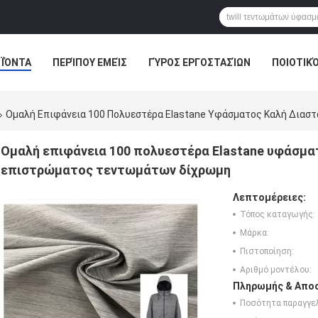
ΪΌΝΤΑ
ΠΕΡΊΠΟΥ ΕΜΕΊΣ
ΓΎΡΟΣ ΕΡΓΟΣΤΑΣΊΩΝ
ΠΟΙΟΤΙΚ
ΕΙΔΉΣΕΙΣ ΕΠΙΧΕΊΡΗΣΗΣ
Ομαλή Επιφάνεια 100 Πολυεστέρα Elastane Υφάσματος Καλή Δια
Ομαλή επιφάνεια 100 πολυεστέρα Elastane υφάσμα
επιστρώματος τεντωμάτων δίχρωμη
Λεπτομέρειες:
Τόπος καταγωγής:
Μάρκα:
Πιστοποίηση:
Αριθμό μοντέλου:
Πληρωμής & Αποσ
Ποσότητα παραγγελ