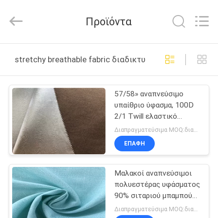
Suzhou
Jingang
Textile
Προϊόντα
Co.,Ltd.
All
Rights
Reserved.
ΣΠΊΤΙ
stretchy breathable fabric διαδικτυακή κατασκευή
ΠΡΟΪΌΝΤΑ
57/58» αναπνεύσιμο
υπαίθριο ύφασμα, 100D
ΠΕΡΊΠΟΥ
2/1 Twill ελαστικό
ΕΜΕΊΣ
αναπνεύσιμο ύφασμα
Διαπραγματεύσιμα MOQ:διαπραγμάτευση
ΕΠΑΦΉ
ΓΎΡΟΣ
Μαλακοί αναπνεύσιμοι
ΕΡΓΟΣΤΑΣΊΩΝ
πολυεστέρας υφάσματος
90% σιταριού μπαμπού
ΠΟΙΟΤΙΚΌΣ
και νερό τεχνητής
Διαπραγματεύσιμα MOQ:διαπραγμάτευση