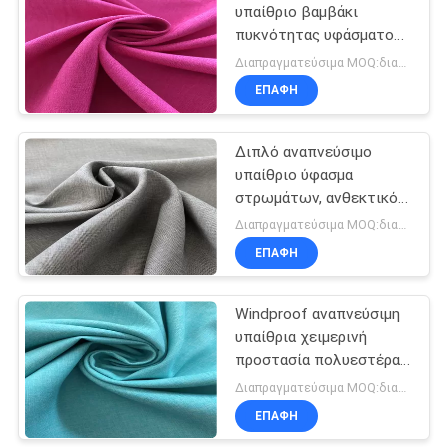
υπαίθριο βαμβάκι
πυκνότητας υφάσματος
διπλό - αισθανθείτε για
Διαπραγματεύσιμα MOQ:διαπραγμάτευση
να κάνει σκι την ένδυση
ΕΠΑΦΉ
Διπλό αναπνεύσιμο
υπαίθριο ύφασμα
στρωμάτων, ανθεκτικό
ύφασμα νερού 190GSM
Διαπραγματεύσιμα MOQ:διαπραγμάτευση
αναπνεύσιμο
ΕΠΑΦΉ
Windproof αναπνεύσιμη
υπαίθρια χειμερινή
προστασία πολυεστέρα
υφάσματος 50D 100%
Διαπραγματεύσιμα MOQ:διαπραγμάτευση
ΕΠΑΦΉ