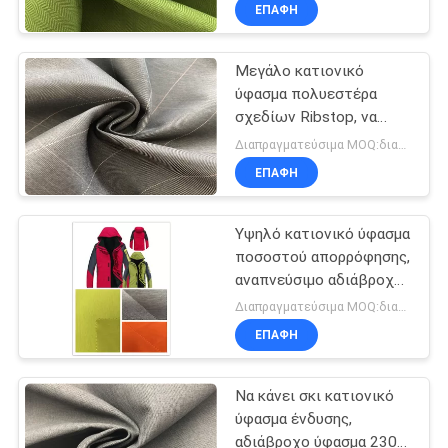
υφάσματος
ΈΛΕΓΧΟΣ
ΕΠΑΦΉ
Μεγάλο κατιονικό
ΜΑΣ
ύφασμα πολυεστέρα
ΕΛΆΤΕ
σχεδίων Ribstop, να
ΣΕ
κάνει σκι αδιάβροχο
Διαπραγματεύσιμα MOQ:διαπραγμάτευση
αναπνεύσιμο ύφασμα
ΕΠΑΦΉ
ΕΠΑΦΉ
ένδυσης
ΜΕ
Υψηλό κατιονικό ύφασμα
ποσοστού απορρόφησης,
ΕΙΔΉΣΕΙΣ
αναπνεύσιμο αδιάβροχο
ύφασμα μεμβρανών
Διαπραγματεύσιμα MOQ:διαπραγμάτευση
ΠΕΡΙΠΤΏΣΕΙΣ
ΕΠΑΦΉ
Να κάνει σκι κατιονικό
COMPANY
ύφασμα ένδυσης,
NEWS
αδιάβροχο ύφασμα 230