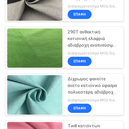
τεντωμάτων βάρος
Διαπραγματεύσιμα MOQ:διαπραγμάτευση
GSM
SITEMAP
ΕΠΑΦΉ
290T ανθεκτική
PRIVACY
κατιονική ελαφριά
POLICY
αδιάβροχη αναπνεύσιμη
χρήση αθλητικής
Διαπραγματεύσιμα MOQ:διαπραγμάτευση
ένδυσης υφάσματος
ΕΠΑΦΉ
Δίχρωμος φανείτε
άνετο κατιονικό ύφασμα
πολυεστέρα, αδιάβροχο
ύφασμα πολυεστέρα
Διαπραγματεύσιμα MOQ:διαπραγμάτευση
ΕΠΑΦΉ
Twill κατιόντων