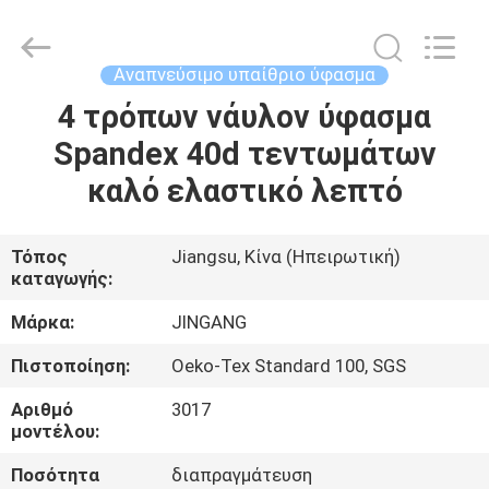
Suzhou
Jingang
Textile
Co.,Ltd.
All
Αναπνεύσιμο υπαίθριο ύφασμα
Rights
Reserved.
4 τρόπων νάυλον ύφασμα
ΣΠΊΤΙ
Spandex 40d τεντωμάτων
ΠΡΟΪΌΝΤΑ
καλό ελαστικό λεπτό
ΠΕΡΊΠΟΥ
Τόπος
Jiangsu, Κίνα (Ηπειρωτική)
καταγωγής:
ΕΜΕΊΣ
Μάρκα:
JINGANG
ΓΎΡΟΣ
Πιστοποίηση:
Oeko-Tex Standard 100, SGS
ΕΡΓΟΣΤΑΣΊΩΝ
Αριθμό
3017
μοντέλου:
ΠΟΙΟΤΙΚΌΣ
Ποσότητα
διαπραγμάτευση