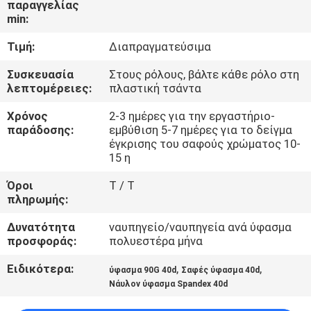
παραγγελίας
ΈΛΕΓΧΟΣ
min:
Τιμή:
Διαπραγματεύσιμα
ΜΑΣ
ΕΛΆΤΕ
Συσκευασία
Στους ρόλους, βάλτε κάθε ρόλο στη
λεπτομέρειες:
πλαστική τσάντα
ΣΕ
Χρόνος
2-3 ημέρες για την εργαστήριο-
ΕΠΑΦΉ
παράδοσης:
εμβύθιση 5-7 ημέρες για το δείγμα
έγκρισης του σαφούς χρώματος 10-
ΜΕ
15 η
Όροι
T / T
ΕΙΔΉΣΕΙΣ
πληρωμής:
Δυνατότητα
ναυπηγείο/ναυπηγεία ανά ύφασμα
ΠΕΡΙΠΤΏΣΕΙΣ
προσφοράς:
πολυεστέρα μήνα
Ειδικότερα:
,
,
ύφασμα 90G 40d
Σαφές ύφασμα 40d
COMPANY
Νάυλον ύφασμα Spandex 40d
NEWS