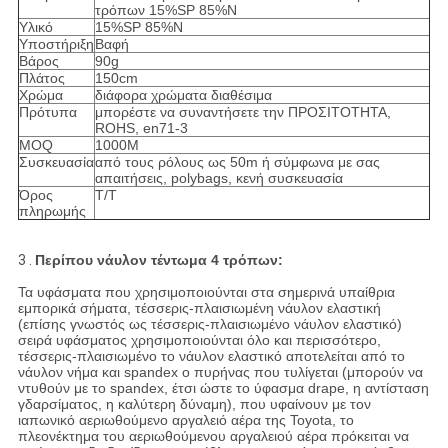
τρόπων 15%SP 85%N
Υλικό
15%SP 85%N
Υποστήριξη
Βαφή
Βάρος
90g
Πλάτος
150cm
Χρώμα
διάφορα χρώματα διαθέσιμα
Πρότυπα
μπορέστε να συναντήσετε την ΠΡΟΣΙΤΟΤΗΤΑ,
ROHS, en71-3
MOQ
1000M
Συσκευασία
από τους ρόλους ως 50m ή σύμφωνα με σας
απαιτήσεις, polybags, κενή συσκευασία
Όρος
T/T
πληρωμής
3 .
Περίπου νάυλον τέντωμα 4 τρόπων:
Τα υφάσματα που χρησιμοποιούνται στα σημερινά υπαίθρια
εμπορικά σήματα, τέσσερις-πλαισιωμένη νάυλον ελαστική
(επίσης γνωστός ως τέσσερις-πλαισιωμένο νάυλον ελαστικό)
σειρά υφάσματος χρησιμοποιούνται όλο και περισσότερο,
τέσσερις-πλαισιωμένο το νάυλον ελαστικό αποτελείται από το
νάυλον νήμα και spandex ο πυρήνας που τυλίγεται (μπορούν να
ντυθούν με το spandex, έτσι ώστε το ύφασμα drape, η αντίσταση
γδαρσίματος, η καλύτερη δύναμη), που υφαίνουν με τον
ιαπωνικό αεριωθούμενο αργαλειό αέρα της Toyota, το
πλεονέκτημα του αεριωθούμενου αργαλειού αέρα πρόκειται να