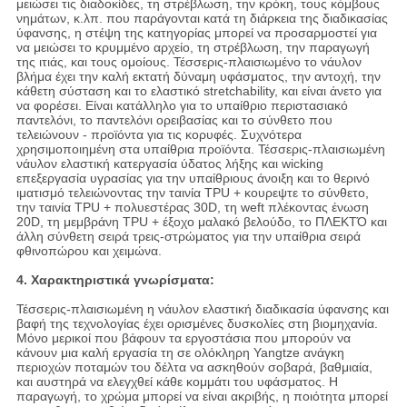
μειώσει τις διαδοκίδες, τη στρέβλωση, την κρόκη, τους κόμβους
νημάτων, κ.λπ. που παράγονται κατά τη διάρκεια της διαδικασίας
ύφανσης, η στέψη της κατηγορίας μπορεί να προσαρμοστεί για
να μειώσει το κρυμμένο αρχείο, τη στρέβλωση, την παραγωγή
της ιτιάς, και τους ομοίους. Τέσσερις-πλαισιωμένο το νάυλον
βλήμα έχει την καλή εκτατή δύναμη υφάσματος, την αντοχή, την
κάθετη σύσταση και το ελαστικό stretchability, και είναι άνετο για
να φορέσει. Είναι κατάλληλο για το υπαίθριο περιστασιακό
παντελόνι, το παντελόνι ορειβασίας και το σύνθετο που
τελειώνουν - προϊόντα για τις κορυφές. Συχνότερα
χρησιμοποιημένη στα υπαίθρια προϊόντα. Τέσσερις-πλαισιωμένη
νάυλον ελαστική κατεργασία ύδατος λήξης και wicking
επεξεργασία υγρασίας για την υπαίθριους άνοιξη και το θερινό
ιματισμό τελειώνοντας την ταινία TPU + κουρεψτε το σύνθετο,
την ταινία TPU + πολυεστέρας 30D, τη weft πλέκοντας ένωση
20D, τη μεμβράνη TPU + έξοχο μαλακό βελούδο, το ΠΛΕΚΤΌ και
άλλη σύνθετη σειρά τρεις-στρώματος για την υπαίθρια σειρά
φθινοπώρου και χειμώνα.
4. Χαρακτηριστικά γνωρίσματα:
Τέσσερις-πλαισιωμένη η νάυλον ελαστική διαδικασία ύφανσης και
βαφή της τεχνολογίας έχει ορισμένες δυσκολίες στη βιομηχανία.
Μόνο μερικοί που βάφουν τα εργοστάσια που μπορούν να
κάνουν μια καλή εργασία τη σε ολόκληρη Yangtze ανάγκη
περιοχών ποταμών του δέλτα να ασκηθούν σοβαρά, βαθμιαία,
και αυστηρά να ελεγχθεί κάθε κομμάτι του υφάσματος. Η
παραγωγή, το χρώμα μπορεί να είναι ακριβής, η ποιότητα μπορεί