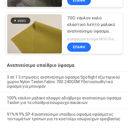
ΕΠΑΦΉ
70D νάυλον καλό
ελαστικό λεπτό μαλακό
αναπνεύσιμο ύφασμα
Spandex
Διαπραγματεύσιμα MOQ:διαπραγμάτευση
ΕΠΑΦΉ
Αναπνεύσιμο υπαίθριο ύφασμα
3 σε 1 3 στρώσεις αναπνεύσιμο ύφασμα Spotlight εξωτερικού
χώρου Nylon Taslon Fabric 70D 240GSM Υδατοαπωθητικό
ύφασμα για μπουφάν
100% νάυλον μαλακό ελαφρύ αδιάβροχο αναπνεύσιμο ύφασμα
Taslon για τα υπαίθρια εσώρουχα σακακιών
91% Ν 9% SP 4 αναπνεύσιμο υπαίθριο ύφασμα υφάσματος
τεντωμάτων τρόπων για το κοστούμι εσωρούχων ορειβασίας