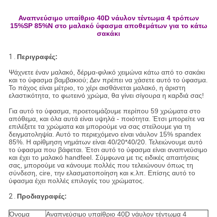
Αναπνεύσιμο υπαίθριο 40D νάυλον τέντωμα 4 τρόπων
15%SP 85%N στο μαλακό ύφασμα αποθεμάτων για το κάτω
σακάκι
1 .
Περιγραφές:
Ψάχνετε έναν μαλακό, δέρμα-φιλικό χειμώνα κάτω από το σακάκι
και το ύφασμα βαμβακιού; Δεν πρέπει να χάσετε αυτό το ύφασμα.
Το πάχος είναι μέτριο, το χέρι αισθάνεται μαλακό, η άριστη
ελαστικότητα, το φωτεινό χρώμα, θα γίνει σίγουρα η καρδιά σας!
Για αυτό το ύφασμα, προετοιμάζουμε περίπου 59 χρώματα στο
απόθεμα, και όλα αυτά είναι υψηλά - ποιότητα. Έτσι μπορείτε να
επιλέξετε τα χρώματα και μπορούμε να σας στείλουμε για τη
δειγματοληψία. Αυτό το περιεχόμενο είναι νάυλον 15% spandex
85%. Η αρίθμηση νημάτων είναι 40/20*40/20. Τελειώνουμε αυτό
το ύφασμα που βάφεται. Έτσι αυτό το ύφασμα είναι αναπνεύσιμο
και έχει το μαλακό handfeel. Σύμφωνα με τις ειδικές απαιτήσεις
σας, μπορούμε να κάνουμε πολλές που τελειώνουν όπως τη
σύνδεση, cire, την ελασματοποίηση και κ.λπ. Επίσης αυτό το
ύφασμα έχει πολλές επιλογές του χρώματος.
2 .
Προδιαγραφές:
Όνομα
Αναπνεύσιμο υπαίθριο 40D νάυλον τέντωμα 4