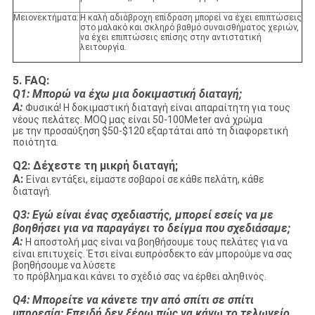
Μειονεκτήματα:
Η καλή αδιάβροχη επίδραση μπορεί να έχει επιπτώσεις
στο μαλακό και σκληρό βαθμό συναισθήματος χεριών,
να έχει επιπτώσεις επίσης στην αντιστατική
λειτουργία.
5. FAQ:
Q1: Μπορώ να έχω μια δοκιμαστική διαταγή;
Α:
Φυσικά! Η δοκιμαστική διαταγή είναι απαραίτητη για τους
νέους πελάτες. MOQ μας είναι 50-100Meter ανά χρώμα
με την προσαύξηση $50-$120 εξαρτάται από τη διαφορετική
ποιότητα.
Q2: Δέχεστε τη μικρή διαταγή;
Α:
Είναι εντάξει, είμαστε σοβαροί σε κάθε πελάτη, κάθε
διαταγή.
Q3: Εγώ είναι ένας σχεδιαστής, μπορεί εσείς να με
βοηθήσει για να παραγάγει το δείγμα που σχεδιάσαμε;
Α:
Η αποστολή μας είναι να βοηθήσουμε τους πελάτες για να
είναι επιτυχείς. Έτσι είναι ευπρόσδεκτο εάν μπορούμε να σας
βοηθήσουμε να λύσετε
το πρόβλημα και κάνει το σχέδιό σας να έρθει αληθινός.
Q4: Μπορείτε να κάνετε την από σπίτι σε σπίτι
υπηρεσία; Επειδή δεν ξέρω πώς να κάνω το τελωνείο