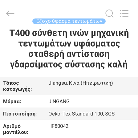
Suzhou
Jingang
Textile
Co.,Ltd.
All
Έξοχο ύφασμα τεντωμάτων
Rights
Reserved.
T400 σύνθετη ινών μηχανική
ΣΠΊΤΙ
τεντωμάτων υφάσματος
ΠΡΟΪΌΝΤΑ
σταθερή αντίσταση
γδαρσίματος σύστασης καλή
ΠΕΡΊΠΟΥ
ΕΜΕΊΣ
Τόπος
Jiangsu, Κίνα (Ηπειρωτική)
καταγωγής:
ΓΎΡΟΣ
Μάρκα:
JINGANG
ΕΡΓΟΣΤΑΣΊΩΝ
Πιστοποίηση:
Oeko-Tex Standard 100, SGS
Αριθμό
HF80042
ΠΟΙΟΤΙΚΌΣ
μοντέλου: