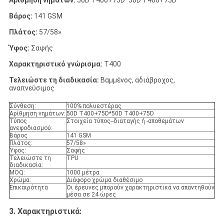
Αρίθμηση νημάτων:
50D T400+75D*50D T400+75D
Βάρος:
141 GSM
Πλάτος:
57/58»
Ύφος:
Σαφής
Χαρακτηριστικό γνώρισμα:
T400
Τελειώστε τη διαδικασία:
Βαμμένος, αδιάβροχος,
αναπνεύσιμος
Σύνθεση:
100% πολυεστέρας
Αρίθμηση νημάτων:
50D T400+75D*50D T400+75D
Τύπος
Στοιχεία τύπος--διαταγής ή -αποθεμάτων
ανεφοδιασμού:
Βάρος
141 GSM
Πλάτος:
57/58»
Ύφος:
Σαφής
Τελειώστε τη
TPU
διαδικασία:
MOQ:
1000 μέτρα
Χρώμα:
Διάφορο χρώμα διαθέσιμο
Επικαιρότητα
Οι έρευνες μπορούν χαρακτηριστικά να απαντηθούν
μέσα σε 24 ώρες
3. Χαρακτηριστικά
: