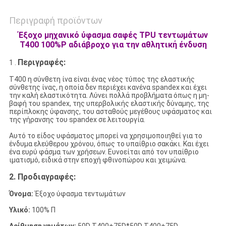
Περιγραφή προϊόντων
Έξοχο μηχανικό ύφασμα σαφές TPU τεντωμάτων
T400 100%P αδιάβροχο για την αθλητική ένδυση
Περιγραφές:
1 .
T400 η σύνθετη ίνα είναι ένας νέος τύπος της ελαστικής
σύνθετης ίνας, η οποία δεν περιέχει κανένα spandex και έχει
την καλή ελαστικότητα. Λύνει πολλά προβλήματα όπως η μη-
βαφή του spandex, της υπερβολικής ελαστικής δύναμης, της
περίπλοκης ύφανσης, του ασταθούς μεγέθους υφάσματος και
της γήρανσης του spandex σε λειτουργία.
Αυτό το είδος υφάσματος μπορεί να χρησιμοποιηθεί για το
ένδυμα ελεύθερου χρόνου, όπως το υπαίθριο σακάκι. Και έχει
ένα ευρύ φάσμα των χρήσεων. Ευνοείται από τον υπαίθριο
ιματισμό, ειδικά στην εποχή φθινοπώρου και χειμώνα.
2.
Προδιαγραφές:
Όνομα:
Έξοχο ύφασμα τεντωμάτων
Υλικό:
100% Π