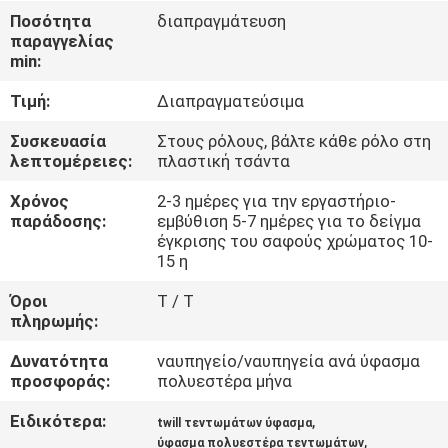
ΈΛΕΓΧΟΣ
Ποσότητα
διαπραγμάτευση
παραγγελίας
min:
ΜΑΣ
Τιμή:
Διαπραγματεύσιμα
ΕΛΆΤΕ
ΣΕ
Συσκευασία
Στους ρόλους, βάλτε κάθε ρόλο στη
λεπτομέρειες:
πλαστική τσάντα
ΕΠΑΦΉ
Χρόνος
2-3 ημέρες για την εργαστήριο-
ΜΕ
παράδοσης:
εμβύθιση 5-7 ημέρες για το δείγμα
έγκρισης του σαφούς χρώματος 10-
15 η
ΕΙΔΉΣΕΙΣ
Όροι
T / T
πληρωμής:
ΠΕΡΙΠΤΏΣΕΙΣ
Δυνατότητα
ναυπηγείο/ναυπηγεία ανά ύφασμα
προσφοράς:
πολυεστέρα μήνα
COMPANY
Ειδικότερα:
,
twill τεντωμάτων ύφασμα
NEWS
,
ύφασμα πολυεστέρα τεντωμάτων