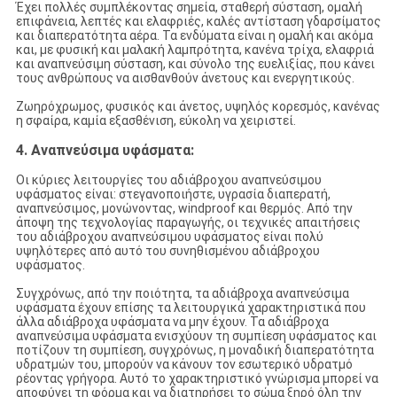
Έχει πολλές συμπλέκοντας σημεία, σταθερή σύσταση, ομαλή
επιφάνεια, λεπτές και ελαφριές, καλές αντίσταση γδαρσίματος
και διαπερατότητα αέρα. Τα ενδύματα είναι η ομαλή και ακόμα
και, με φυσική και μαλακή λαμπρότητα, κανένα τρίχα, ελαφριά
και αναπνεύσιμη σύσταση, και σύνολο της ευελιξίας, που κάνει
τους ανθρώπους να αισθανθούν άνετους και ενεργητικούς.
Ζωηρόχρωμος, φυσικός και άνετος, υψηλός κορεσμός, κανένας
η σφαίρα, καμία εξασθένιση, εύκολη να χειριστεί.
4. Αναπνεύσιμα υφάσματα:
Οι κύριες λειτουργίες του αδιάβροχου αναπνεύσιμου
υφάσματος είναι: στεγανοποιήστε, υγρασία διαπερατή,
αναπνεύσιμος, μονώνοντας, windproof και θερμός. Από την
άποψη της τεχνολογίας παραγωγής, οι τεχνικές απαιτήσεις
του αδιάβροχου αναπνεύσιμου υφάσματος είναι πολύ
υψηλότερες από αυτό του συνηθισμένου αδιάβροχου
υφάσματος.
Συγχρόνως, από την ποιότητα, τα αδιάβροχα αναπνεύσιμα
υφάσματα έχουν επίσης τα λειτουργικά χαρακτηριστικά που
άλλα αδιάβροχα υφάσματα να μην έχουν. Τα αδιάβροχα
αναπνεύσιμα υφάσματα ενισχύουν τη συμπίεση υφάσματος και
ποτίζουν τη συμπίεση, συγχρόνως, η μοναδική διαπερατότητα
υδρατμών του, μπορούν να κάνουν τον εσωτερικό υδρατμό
ρέοντας γρήγορα. Αυτό το χαρακτηριστικό γνώρισμα μπορεί να
αποφύγει τη φόρμα και να διατηρήσει το σώμα ξηρό όλη την