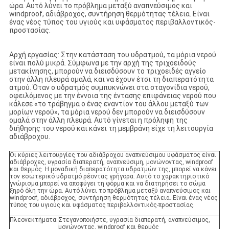
ώρα. Αυτό λύνει το πρόβλημα μεταξύ αναπνεύσιμος και
windproof, αδιάβροχος, συντήρηση θερμότητας τέλεια. Είναι
ένας νέος τύπος του υγιούς και υφάσματος περιβαλλοντικός-
προστασίας.
Αρχή εργασίας: Στην κατάσταση του υδρατμού, τα μόρια νερού
είναι πολύ μικρά. Σύμφωνα με την αρχή της τριχοειδούς
μετακίνησης, μπορούν να διεισδύσουν το τριχοειδές αγγείο
στην άλλη πλευρά ομαλά, και να έχουν έτσι τη διαπερατότητα
ατμού. Όταν ο υδρατμός συμπυκνώνει στα σταγονίδια νερού,
οφειλόμενος με την έννοια της έντασης επιφάνειας νερού που
κάλεσε «το τράβηγμα ο ένας εναντίον του άλλου μεταξύ των
μορίων νερού», τα μόρια νερού δεν μπορούν να διεισδύσουν
ομαλά στην άλλη πλευρά. Αυτό γίνεται η πρόληψη της
διήθησης του νερού και κάνει τη μεμβράνη είχε τη λειτουργία
αδιάβροχου.
Οι κύριες λειτουργίες του αδιάβροχου αναπνεύσιμου υφάσματος είναι
αδιάβροχες, υγρασία διαπερατή, αναπνεύσιμη, μονώνοντας, windproof
και θερμός. Η μοναδική διαπερατότητα υδρατμών της, μπορεί να κάνει
τον εσωτερικό υδρατμό ρέοντας γρήγορα. Αυτό το χαρακτηριστικό
γνώρισμα μπορεί να αποφύγει τη φόρμα και να διατηρήσει το σώμα
ξηρό όλη την ώρα. Αυτό λύνει το πρόβλημα μεταξύ αναπνεύσιμος και
windproof, αδιάβροχος, συντήρηση θερμότητας τέλεια. Είναι ένας νέος
τύπος του υγιούς και υφάσματος περιβαλλοντικός-προστασίας.
Πλεονεκτήματα:
Στεγανοποιήστε, υγρασία διαπερατή, αναπνεύσιμος,
μονώνοντας, windproof και θερμός