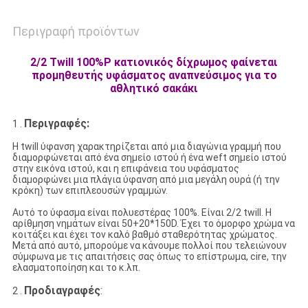
Περιγραφή προϊόντων
2/2 Twill 100%P κατιονικός δίχρωμος φαίνεται
προμηθευτής υφάσματος αναπνεύσιμος για το
αθλητικό σακάκι
Περιγραφές:
1 .
Η twill ύφανση χαρακτηρίζεται από μια διαγώνια γραμμή που
διαμορφώνεται από ένα σημείο ιστού ή ένα weft σημείο ιστού
στην εικόνα ιστού, και η επιφάνεια του υφάσματος
διαμορφώνει μια πλάγια ύφανση από μια μεγάλη ουρά (ή την
κρόκη) των επιπλεουσών γραμμών.
Αυτό το ύφασμα είναι πολυεστέρας 100%. Είναι 2/2 twill. Η
αρίθμηση νημάτων είναι 50+20*150D. Έχει το όμορφο χρώμα να
κοιτάξει και έχει τον καλό βαθμό σταθερότητας χρώματος.
Μετά από αυτό, μπορούμε να κάνουμε πολλοί που τελειώνουν
σύμφωνα με τις απαιτήσεις σας όπως το επίστρωμα, cire, την
ελασματοποίηση και το κ.λπ.
Προδιαγραφές
:
2 .