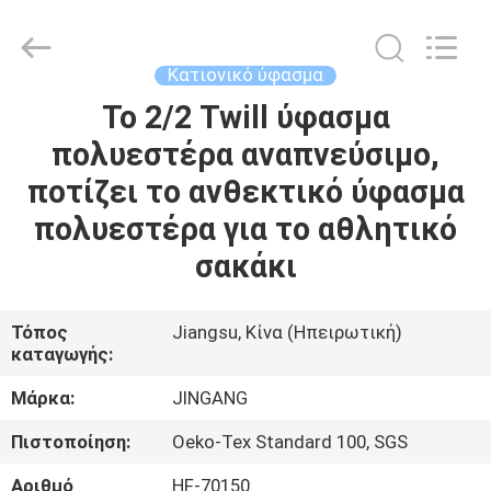
Suzhou
Jingang
Textile
Co.,Ltd.
All
Κατιονικό ύφασμα
Rights
Reserved.
Το 2/2 Twill ύφασμα
ΣΠΊΤΙ
πολυεστέρα αναπνεύσιμο,
ΠΡΟΪΌΝΤΑ
ποτίζει το ανθεκτικό ύφασμα
πολυεστέρα για το αθλητικό
ΠΕΡΊΠΟΥ
σακάκι
ΕΜΕΊΣ
Τόπος
Jiangsu, Κίνα (Ηπειρωτική)
καταγωγής:
ΓΎΡΟΣ
ΕΡΓΟΣΤΑΣΊΩΝ
Μάρκα:
JINGANG
Πιστοποίηση:
Oeko-Tex Standard 100, SGS
ΠΟΙΟΤΙΚΌΣ
Αριθμό
HF-70150