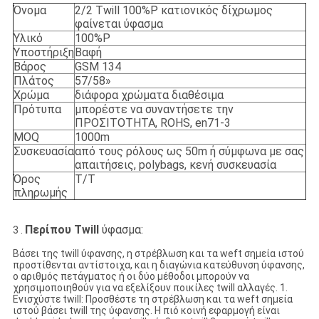
Όνομα
2/2 Twill 100%P κατιονικός δίχρωμος
φαίνεται ύφασμα
Υλικό
100%P
Υποστήριξη
Βαφή
Βάρος
GSM 134
Πλάτος
57/58»
Χρώμα
διάφορα χρώματα διαθέσιμα
Πρότυπα
μπορέστε να συναντήσετε την
ΠΡΟΣΙΤΟΤΗΤΑ, ROHS, en71-3
MOQ
1000m
Συσκευασία
από τους ρόλους ως 50m ή σύμφωνα με σας
απαιτήσεις, polybags, κενή συσκευασία
Όρος
T/T
πληρωμής
Περίπου Twill
ύφασμα:
3 .
Βάσει της twill ύφανσης, η στρέβλωση και τα weft σημεία ιστού
προστίθενται αντίστοιχα, και η διαγώνια κατεύθυνση ύφανσης,
ο αριθμός πετάγματος ή οι δύο μέθοδοι μπορούν να
χρησιμοποιηθούν για να εξελίξουν ποικίλες twill αλλαγές. 1.
Ενισχύστε twill: Προσθέστε τη στρέβλωση και τα weft σημεία
ιστού βάσει twill της ύφανσης. Η πιό κοινή εφαρμογή είναι