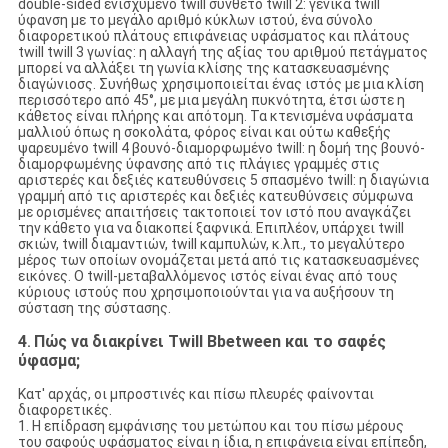
double-sided ενισχυμένο twill σύνθετο twill 2: γενικά twill
ύφανση με το μεγάλο αριθμό κύκλων ιστού, ένα σύνολο
διαφορετικού πλάτους επιφάνειας υφάσματος και πλάτους
twill twill 3 γωνίας: η αλλαγή της αξίας του αριθμού πετάγματος
μπορεί να αλλάξει τη γωνία κλίσης της κατασκευασμένης
διαγώνιοσς. Συνήθως χρησιμοποιείται ένας ιστός με μια κλίση
περισσότερο από 45°, με μια μεγάλη πυκνότητα, έτσι ώστε η
κάθετος είναι πλήρης και απότομη. Τα κτενισμένα υφάσματα
μαλλιού όπως η σοκολάτα, φόρος είναι και ούτω καθεξής
ψαρευμένο twill 4 βουνό-διαμορφωμένο twill: η δομή της βουνό-
διαμορφωμένης ύφανσης από τις πλάγιες γραμμές στις
αριστερές και δεξιές κατευθύνσεις 5 σπασμένο twill: η διαγώνια
γραμμή από τις αριστερές και δεξιές κατευθύνσεις σύμφωνα
με ορισμένες απαιτήσεις τακτοποιεί τον ιστό που αναγκάζει
την κάθετο για να διακοπεί ξαφνικά. Επιπλέον, υπάρχει twill
σκιών, twill διαμαντιών, twill καμπυλών, κ.λπ., το μεγαλύτερο
μέρος των οποίων ονομάζεται μετά από τις κατασκευασμένες
εικόνες. Ο twill-μεταβαλλόμενος ιστός είναι ένας από τους
κύριους ιστούς που χρησιμοποιούνται για να αυξήσουν τη
σύσταση της σύστασης.
4
Πώς να διακρίνει Twill Bbetween και το σαφές
.
ύφασμα;
Κατ' αρχάς, οι μπροστινές και πίσω πλευρές φαίνονται
διαφορετικές.
1. Η επίδραση εμφάνισης του μετώπου και του πίσω μέρους
του σαφούς υφάσματος είναι η ίδια, η επιφάνεια είναι επίπεδη,