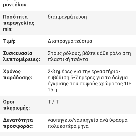
ΈΛΕΓΧΟΣ
μοντέλου:
Ποσότητα
διαπραγμάτευση
ΜΑΣ
παραγγελίας
min:
ΕΛΆΤΕ
Τιμή:
Διαπραγματεύσιμα
ΣΕ
ΕΠΑΦΉ
Συσκευασία
Στους ρόλους, βάλτε κάθε ρόλο στη
λεπτομέρειες:
πλαστική τσάντα
ΜΕ
Χρόνος
2-3 ημέρες για την εργαστήριο-
παράδοσης:
εμβύθιση 5-7 ημέρες για το δείγμα
ΕΙΔΉΣΕΙΣ
έγκρισης του σαφούς χρώματος 10-
15 η
Όροι
T / T
ΠΕΡΙΠΤΏΣΕΙΣ
πληρωμής:
Δυνατότητα
ναυπηγείο/ναυπηγεία ανά ύφασμα
COMPANY
προσφοράς:
πολυεστέρα μήνα
NEWS