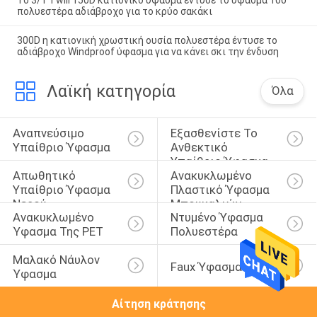
πολυεστέρα αδιάβροχο για το κρύο σακάκι
300D η κατιονική χρωστική ουσία πολυεστέρα έντυσε το
αδιάβροχο Windproof ύφασμα για να κάνει σκι την ένδυση
Λαϊκή κατηγορία
Όλα
Αναπνεύσιμο 
Εξασθενίστε Το 
Υπαίθριο Ύφασμα
Ανθεκτικό 
Υπαίθριο Ύφασμα
Απωθητικό 
Ανακυκλωμένο 
Υπαίθριο Ύφασμα 
Πλαστικό Ύφασμα 
Νερού
Μπουκαλιών
Ανακυκλωμένο 
Ντυμένο Ύφασμα 
Ύφασμα Της PET
Πολυεστέρα
Μαλακό Νάυλον 
Faux Ύφασμα Σουέτ
Ύφασμα
Αίτηση κράτησης