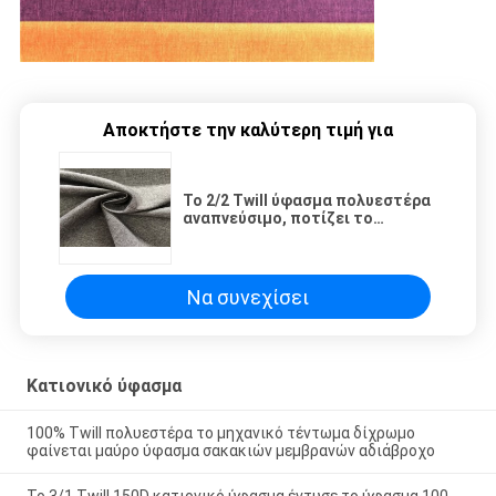
Αποκτήστε την καλύτερη τιμή για
Το 2/2 Twill ύφασμα πολυεστέρα
αναπνεύσιμο, ποτίζει το
ανθεκτικό ύφασμα πολυεστέρα
για το αθλητικό σακάκι
Να συνεχίσει
Κατιονικό ύφασμα
100% Twill πολυεστέρα το μηχανικό τέντωμα δίχρωμο
φαίνεται μαύρο ύφασμα σακακιών μεμβρανών αδιάβροχο
Το 3/1 Twill 150D κατιονικό ύφασμα έντυσε το ύφασμα 100