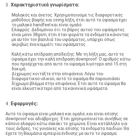
Χαρακτηριστικά γνωρίσματα:
3 .
Μαλακός και άνετος. Χρησιμοποιούμε τις διαφορετικές
μεθόδους βαφής και ciring λήξη, έτσι αυτό το ύφασμα έχει
το μαλακό handfeel και είναι ομαλό.
Ελαφρύς. Δεδομένου ότι το βάρος αυτού του υφάσματος
είναι μόνο 38gsm, έτσι όταν φοράτε τα ενδύματα κάνοντας
με αυτόν τον βασιλιά του υφάσματος, υπάρχει όπως
ακριβώς ένα κομμάτι του υφάσματος.
Καλή κάτω επίδραση απόδειξης. Με τη λήξη μας, αυτό το
ύφασμα έχει την καλή επίδραση downproof. Ο αριθμός κάτω
που προέρχεται από αυτό το ύφασμα λιγότερο από 15 στη
δοκιμή.
Δίχρωμος κοιτάξτε στην επιφάνεια. Λόγω του
διαφορετικού υλικού, αυτό το ύφασμα θα παρουσιάσει
δίχρωμο βλέμμα στην επιφάνεια. Έτσι αυτό το ύφασμα θα
είναι ελκυστικότερο από τα κανονικά υφάσματα.
Εφαρμογές:
4 .
Αυτό το ύφασμα είναι μαλακό και ομαλό, και είναι επίσης
downproof και αδιάβροχος. Έτσι χρησιμοποιείται συνήθως σε
κάποιο ελαφρύ κάτω σακάκι το χειμώνα. Είναι κατάλληλο για
τους άνδρες, τις γυναίκες και επίσης τα ενδύματα παιδιών. Θα
έχετε τη θαυμάσια εμπειρία ένδυσης με αυτό το ύφασμα.