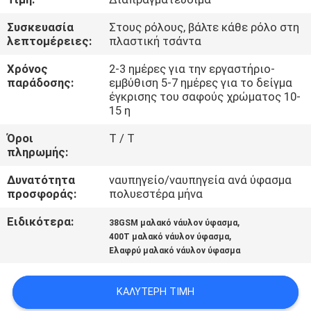
ΈΛΕΓΧΟΣ
Συσκευασία
Στους ρόλους, βάλτε κάθε ρόλο στη
λεπτομέρειες:
πλαστική τσάντα
ΜΑΣ
Χρόνος
2-3 ημέρες για την εργαστήριο-
ΕΛΆΤΕ
παράδοσης:
εμβύθιση 5-7 ημέρες για το δείγμα
έγκρισης του σαφούς χρώματος 10-
ΣΕ
15 η
ΕΠΑΦΉ
Όροι
T / T
ΜΕ
πληρωμής:
Δυνατότητα
ναυπηγείο/ναυπηγεία ανά ύφασμα
ΕΙΔΉΣΕΙΣ
προσφοράς:
πολυεστέρα μήνα
Ειδικότερα:
,
38GSM μαλακό νάυλον ύφασμα
ΠΕΡΙΠΤΏΣΕΙΣ
,
400T μαλακό νάυλον ύφασμα
Ελαφρύ μαλακό νάυλον ύφασμα
COMPANY
ΚΑΛΎΤΕΡΗ ΤΙΜΉ
NEWS