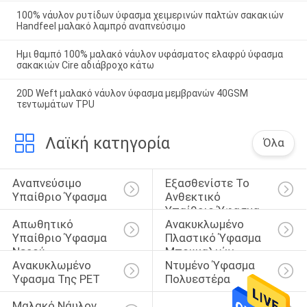
100% νάυλον ρυτίδων ύφασμα χειμερινών παλτών σακακιών
Handfeel μαλακό λαμπρό αναπνεύσιμο
Ημι θαμπό 100% μαλακό νάυλον υφάσματος ελαφρύ ύφασμα
σακακιών Cire αδιάβροχο κάτω
20D Weft μαλακό νάυλον ύφασμα μεμβρανών 40GSM
τεντωμάτων TPU
Λαϊκή κατηγορία
Όλα
Αναπνεύσιμο 
Εξασθενίστε Το 
Υπαίθριο Ύφασμα
Ανθεκτικό 
Υπαίθριο Ύφασμα
Απωθητικό 
Ανακυκλωμένο 
Υπαίθριο Ύφασμα 
Πλαστικό Ύφασμα 
Νερού
Μπουκαλιών
Ανακυκλωμένο 
Ντυμένο Ύφασμα 
Ύφασμα Της PET
Πολυεστέρα
Μαλακό Νάυλον 