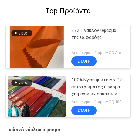
Top Προϊόντα
272T νάυλον ύφασμα
της Οξφόρδης
Διαπραγματεύσιμα MOQ:Διαπραγμάτευση
ΕΠΑΦΉ
100%Nylon φωτεινό PU
επιστρώματος ύφασμα
χειμερινών σακακιών
προσοχής πετρελαίου
Διαπραγματεύσιμα MOQ:1000 MTRS
ανθεκτικό εύκολο
ΕΠΑΦΉ
μαλακό νάυλον ύφασμα