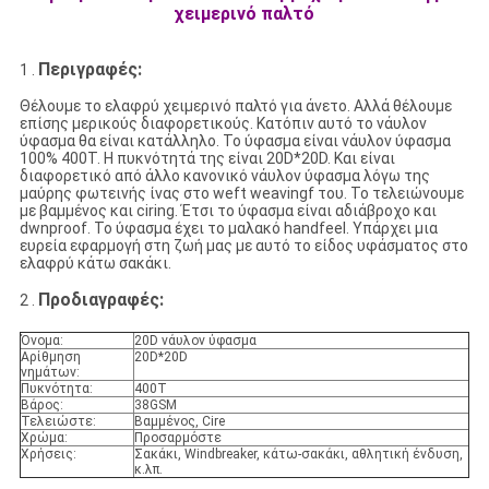
χειμερινό παλτό
Περιγραφές:
1 .
Θέλουμε το ελαφρύ χειμερινό παλτό για άνετο. Αλλά θέλουμε
επίσης μερικούς διαφορετικούς. Κατόπιν αυτό το νάυλον
ύφασμα θα είναι κατάλληλο. Το ύφασμα είναι νάυλον ύφασμα
100% 400T. Η πυκνότητά της είναι 20D*20D. Και είναι
διαφορετικό από άλλο κανονικό νάυλον ύφασμα λόγω της
μαύρης φωτεινής ίνας στο weft weavingf του. Το τελειώνουμε
με βαμμένος και ciring. Έτσι το ύφασμα είναι αδιάβροχο και
dwnproof. Το ύφασμα έχει το μαλακό handfeel. Υπάρχει μια
ευρεία εφαρμογή στη ζωή μας με αυτό το είδος υφάσματος στο
ελαφρύ κάτω σακάκι.
Προδιαγραφές:
2 .
Όνομα:
20D νάυλον ύφασμα
Αρίθμηση
20D*20D
νημάτων:
Πυκνότητα:
400T
Βάρος:
38GSM
Τελειώστε:
Βαμμένος, Cire
Χρώμα:
Προσαρμόστε
Χρήσεις:
Σακάκι, Windbreaker, κάτω-σακάκι, αθλητική ένδυση,
κ.λπ.