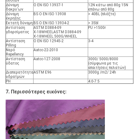
ουσιών
Δύναμη
Ο EN ISO 13937-1
12N κάτω από 80g 15N
δακρυ'ων
επάνω από 80g
Δύναμη
BS Ο EN ISO 13938
> 40BL (πλέξτε)
έκρηξης
Εκτατή δύναμη
BS Ο EN ISO 13934-2
> 35bl
Αντίσταση
ASTM D3884-09
PU >1500r
γδαρσίματος
Χ-18WHEELASTM D3884-09
Χ-18WHEEL 500G/WHEEL
Αντίσταση
Ο EN ISO 12945-2
3-4
Pilling
Νερό
Aatcc-22-2010
Repellency
Αντίσταση
Aatcc-127-2008
3000/ 5000/8000
ύδατος
(σύμφωνα με τις
απαιτήσεις πελατών)
Διαπερατότητα
ASTM E96
3000g /m2/ 24h
υδρατμών
PH
4.0-7.5
7. Περισσότερες εικόνες: