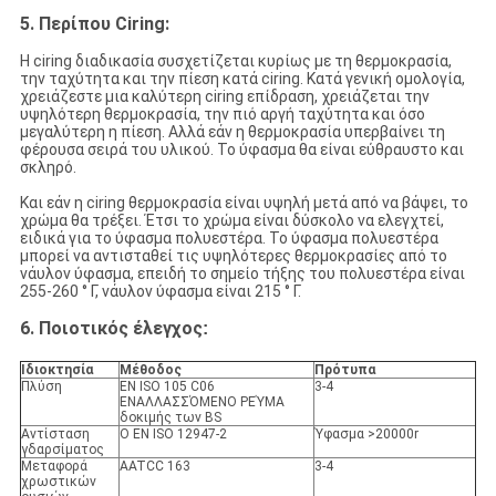
5. Περίπου Ciring:
Η ciring διαδικασία συσχετίζεται κυρίως με τη θερμοκρασία,
την ταχύτητα και την πίεση κατά ciring. Κατά γενική ομολογία,
χρειάζεστε μια καλύτερη ciring επίδραση, χρειάζεται την
υψηλότερη θερμοκρασία, την πιό αργή ταχύτητα και όσο
μεγαλύτερη η πίεση. Αλλά εάν η θερμοκρασία υπερβαίνει τη
φέρουσα σειρά του υλικού. Το ύφασμα θα είναι εύθραυστο και
σκληρό.
Και εάν η ciring θερμοκρασία είναι υψηλή μετά από να βάψει, το
χρώμα θα τρέξει. Έτσι το χρώμα είναι δύσκολο να ελεγχτεί,
ειδικά για το ύφασμα πολυεστέρα. Το ύφασμα πολυεστέρα
μπορεί να αντισταθεί τις υψηλότερες θερμοκρασίες από το
νάυλον ύφασμα, επειδή το σημείο τήξης του πολυεστέρα είναι
255-260 ° Γ, νάυλον ύφασμα είναι 215 ° Γ.
6. Ποιοτικός έλεγχος
:
Ιδιοκτησία
Μέθοδος
Πρότυπα
Πλύση
EN ISO 105 C06
3-4
ΕΝΑΛΛΑΣΣΌΜΕΝΟ ΡΕΎΜΑ
δοκιμής των BS
Αντίσταση
Ο EN ISO 12947-2
Ύφασμα >20000r
γδαρσίματος
Μεταφορά
AATCC 163
3-4
χρωστικών