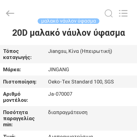
Suzhou
Jingang
Textile
Co.,Ltd.
All
μαλακό νάυλον ύφασμα
Rights
Reserved.
20D μαλακό νάυλον ύφασμα
ΣΠΊΤΙ
ΠΡΟΪΌΝΤΑ
Τόπος
Jiangsu, Κίνα (Ηπειρωτική)
καταγωγής:
ΠΕΡΊΠΟΥ
Μάρκα:
JINGANG
ΕΜΕΊΣ
Πιστοποίηση:
Oeko-Tex Standard 100, SGS
Αριθμό
Ja-070007
ΓΎΡΟΣ
μοντέλου:
ΕΡΓΟΣΤΑΣΊΩΝ
Ποσότητα
διαπραγμάτευση
παραγγελίας
min:
ΠΟΙΟΤΙΚΌΣ
Τιμή:
Διαπραγματεύσιμα