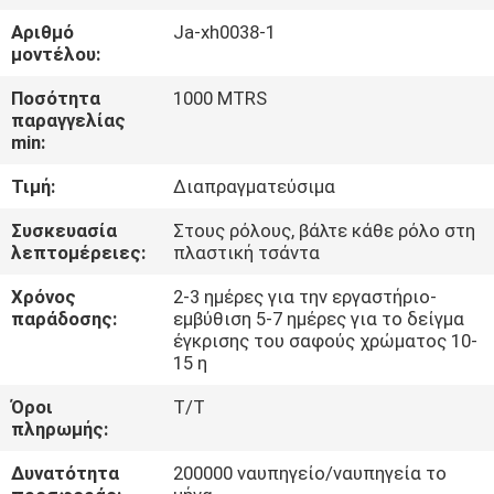
ΈΛΕΓΧΟΣ
Αριθμό
Ja-xh0038-1
μοντέλου:
ΜΑΣ
Ποσότητα
1000 MTRS
ΕΛΆΤΕ
παραγγελίας
min:
ΣΕ
Τιμή:
Διαπραγματεύσιμα
ΕΠΑΦΉ
ΜΕ
Συσκευασία
Στους ρόλους, βάλτε κάθε ρόλο στη
λεπτομέρειες:
πλαστική τσάντα
Χρόνος
2-3 ημέρες για την εργαστήριο-
ΕΙΔΉΣΕΙΣ
παράδοσης:
εμβύθιση 5-7 ημέρες για το δείγμα
έγκρισης του σαφούς χρώματος 10-
15 η
ΠΕΡΙΠΤΏΣΕΙΣ
Όροι
T/T
πληρωμής:
COMPANY
Δυνατότητα
200000 ναυπηγείο/ναυπηγεία το
NEWS