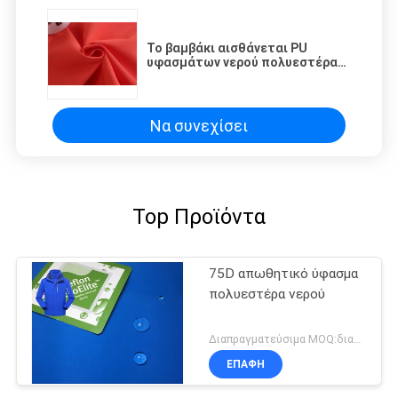
Το βαμβάκι αισθάνεται PU
υφασμάτων νερού πολυεστέρα
100% το ανθεκτικό ύφασμα
Windbreaker σακακιών
επιστρώματος
Να συνεχίσει
Top Προϊόντα
75D απωθητικό ύφασμα
πολυεστέρα νερού
Διαπραγματεύσιμα MOQ:διαπραγμάτευση
ΕΠΑΦΉ