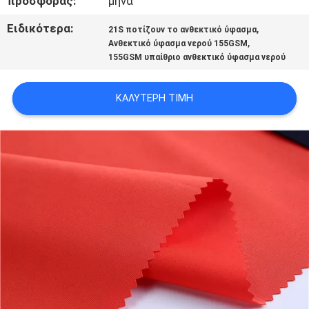
προσφοράς:
μήνα
Ειδικότερα:
,
21S ποτίζουν το ανθεκτικό ύφασμα
SITEMAP
,
Ανθεκτικό ύφασμα νερού 155GSM
155GSM υπαίθριο ανθεκτικό ύφασμα νερού
PRIVACY
ΚΑΛΎΤΕΡΗ ΤΙΜΉ
POLICY