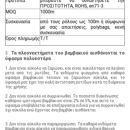
Πρότυπα
μπορέστε να συναντήσετε την
ΠΡΟΣΙΤΟΤΗΤΑ, ROHS, en71-3
MOQ
1000m
Συσκευασία
από τους ρόλους ως 100m ή σύμφωνα
με σας απαιτήσεις, polybags, κενή
συσκευασία
Όρος πληρωμής
T/T
Τα πλεονεκτήματα του βαμβακιού αισθάνονται το
3 .
ύφασμα
πολυεστέρα
1. Δεν είναι εύκολο να ζαρώσει, και είναι ευκολότερο να λειάνει
μετά από τις ρυτίδες. Τα ενδύματα φιαγμένα από καθαρό
ύφασμα βαμβακιού τείνουν να ζαρώσουν εύκολα, και το
ύφασμά μας έχει την καλή αντίσταση ρυτίδων κατά τη διάρκεια
της χρήσης.
2. Δεν είναι εύκολο να συρρικνωθεί. Το ποσοστό διακένωσης
καθαρού ιματισμού βαμβακιού είναι 2% σε 5%, και αυτό το
ύφασμα υποβάλλεται σε επεξεργασία ειδικά για να συρρικνωθεί
όχι εύκολα ενώ έχοντας ένα βαμβάκι αισθάνεται.
3. Δεν είναι εύκολο να παραμορφώσει. Τα καθαρά ενδύματα
βαμβακιού είναι εύκολο να παραμορφωθούν, ειδικά θερινά