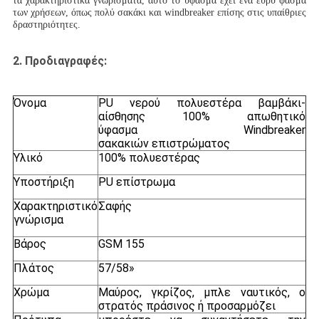
τα χαρακτηριστικά γνωρίσματα, αυτό το ύφασμα έχει ένα ευρύ φάσμα
των χρήσεων, όπως πολύ σακάκι
και windbreaker επίσης
στις υπαίθριες
δραστηριότητες.
2.
Προδιαγραφές:
Όνομα
PU νερού πολυεστέρα βαμβάκι-
αίσθησης 100% απωθητικό
ύφασμα Windbreaker
σακακιών επιστρώματος
Υλικό
100% πολυεστέρας
Υποστήριξη
PU επίστρωμα
Χαρακτηριστικό
Σαφής
γνώρισμα
Βάρος
GSM 155
Πλάτος
57/58»
Χρώμα
Μαύρος, γκρίζος, μπλε ναυτικός, ο
στρατός πράσινος ή προσαρμόζει