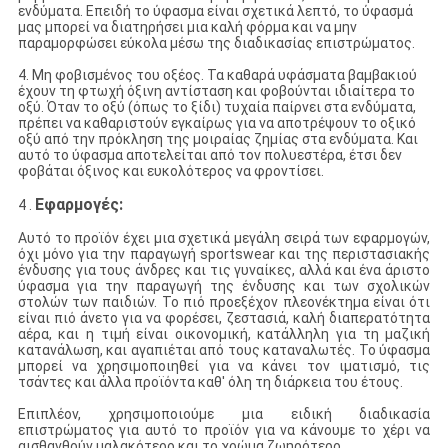
ενδύματα. Επειδή το ύφασμα είναι σχετικά λεπτό, το ύφασμά
μας μπορεί να διατηρήσει μια καλή φόρμα και να μην
παραμορφώσει εύκολα μέσω της διαδικασίας επιστρώματος.
4. Μη φοβισμένος του οξέος. Τα καθαρά υφάσματα βαμβακιού
έχουν τη φτωχή όξινη αντίσταση και φοβούνται ιδιαίτερα το
οξύ. Όταν το οξύ (όπως το ξίδι) τυχαία παίρνει στα ενδύματα,
πρέπει να καθαριστούν εγκαίρως για να αποτρέψουν το οξικό
οξύ από την πρόκληση της μοιραίας ζημίας στα ενδύματα. Και
αυτό το ύφασμα αποτελείται από τον πολυεστέρα, έτσι δεν
φοβάται όξινος και ευκολότερος να φροντίσει.
Εφαρμογές:
4 .
Αυτό το προϊόν έχει μια σχετικά μεγάλη σειρά των εφαρμογών,
όχι μόνο για την παραγωγή sportswear και της περιστασιακής
ένδυσης για τους άνδρες και τις γυναίκες, αλλά και ένα άριστο
ύφασμα για την παραγωγή της ένδυσης και των σχολικών
στολών των παιδιών. Το πιό προεξέχον πλεονέκτημα είναι ότι
είναι πιό άνετο για να φορέσει, ζεστασιά, καλή διαπερατότητα
αέρα, και η τιμή είναι οικονομική, κατάλληλη για τη μαζική
κατανάλωση, και αγαπιέται από τους καταναλωτές. Το ύφασμα
μπορεί να χρησιμοποιηθεί για να κάνει τον ιματισμό, τις
τσάντες και άλλα προϊόντα καθ' όλη τη διάρκεια του έτους.
Επιπλέον, χρησιμοποιούμε μια ειδική διαδικασία
επιστρώματος για αυτό το προϊόν για να κάνουμε το χέρι να
αισθανθούν μαλακότερο και το χρώμα ζωηρότερο.