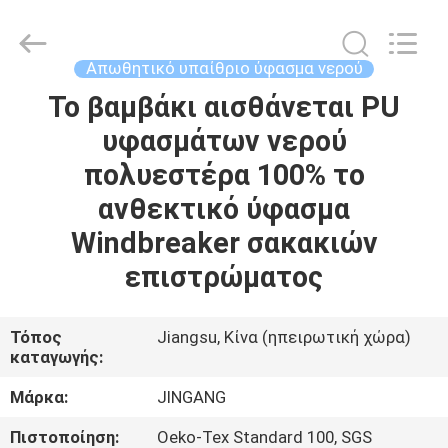
Suzhou
Jingang
Textile
Co.,Ltd.
All
Απωθητικό υπαίθριο ύφασμα νερού
Rights
Reserved.
Το βαμβάκι αισθάνεται PU
ΣΠΊΤΙ
υφασμάτων νερού
ΠΡΟΪΌΝΤΑ
πολυεστέρα 100% το
ανθεκτικό ύφασμα
ΠΕΡΊΠΟΥ
Windbreaker σακακιών
ΕΜΕΊΣ
επιστρώματος
ΓΎΡΟΣ
Τόπος
Jiangsu, Κίνα (ηπειρωτική χώρα)
καταγωγής:
ΕΡΓΟΣΤΑΣΊΩΝ
Μάρκα:
JINGANG
ΠΟΙΟΤΙΚΌΣ
Πιστοποίηση:
Oeko-Tex Standard 100, SGS