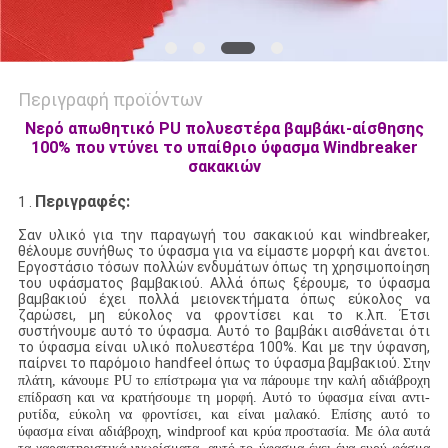
Περιγραφή προϊόντων
Νερό απωθητικό PU πολυεστέρα βαμβάκι-αίσθησης
100% που ντύνει το υπαίθριο ύφασμα Windbreaker
σακακιών
Περιγραφές:
1 .
Σαν υλικό για την παραγωγή του σακακιού και windbreaker,
θέλουμε συνήθως το ύφασμα για να είμαστε μορφή και άνετοι.
Εργοστάσιο τόσων πολλών ενδυμάτων όπως τη χρησιμοποίηση
του υφάσματος βαμβακιού. Αλλά όπως ξέρουμε, το ύφασμα
βαμβακιού έχει πολλά μειονεκτήματα όπως εύκολος να
ζαρώσει, μη εύκολος να φροντίσει και το κ.λπ. Έτσι
συστήνουμε αυτό το ύφασμα. Αυτό το βαμβάκι αισθάνεται ότι
το ύφασμα είναι υλικό πολυεστέρα 100%. Και με την ύφανση,
παίρνει το παρόμοιο handfeel όπως το ύφασμα βαμβακιού.
Στην
πλάτη, κάνουμε PU το επίστρωμα για να πάρουμε την καλή αδιάβροχη
επίδραση και να κρατήσουμε τη μορφή. Αυτό το ύφασμα είναι αντι-
ρυτίδα, εύκολη να φροντίσει, και είναι μαλακό. Επίσης αυτό το
ύφασμα είναι αδιάβροχη, windproof και κρύα προστασία. Με όλα αυτά