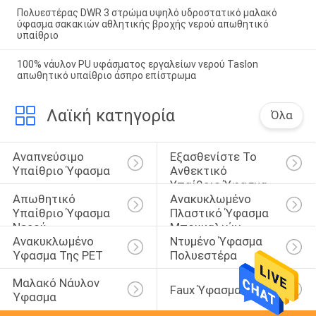
Πολυεστέρας DWR 3 στρώμα υψηλό υδροστατικό μαλακό
ύφασμα σακακιών αθλητικής βροχής νερού απωθητικό
υπαίθριο
100% νάυλον PU υφάσματος εργαλείων νερού Taslon
απωθητικό υπαίθριο άσπρο επίστρωμα
Λαϊκή κατηγορία
Όλα
Αναπνεύσιμο 
Εξασθενίστε Το 
Υπαίθριο Ύφασμα
Ανθεκτικό 
Υπαίθριο Ύφασμα
Απωθητικό 
Ανακυκλωμένο 
Υπαίθριο Ύφασμα 
Πλαστικό Ύφασμα 
Νερού
Μπουκαλιών
Ανακυκλωμένο 
Ντυμένο Ύφασμα 
Ύφασμα Της PET
Πολυεστέρα
Μαλακό Νάυλον 
Faux Ύφασμα Σουέτ
Ύφασμα