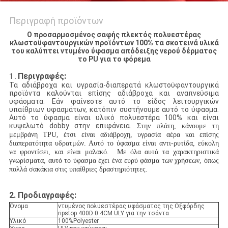
Περιγραφή προϊόντων
Ο προσαρμοσμένος σαφής πλεκτός πολυεστέρας
κλωστοϋφαντουργικών προϊόντων 100% τα σκοτεινά υλικά
του καλύπτει ντυμένο ύφασμα απόδειξης νερού δέρματος
το PU για το φόρεμα
Περιγραφές:
1 .
Τα αδιάβροχα και υγρασία-διαπερατά κλωστοϋφαντουργικά
προϊόντα καλούνται επίσης αδιάβροχα και αναπνεύσιμα
υφάσματα.
Εάν φαίνεστε αυτό το είδος λειτουργικών
υπαίθριων υφασμάτων, κατόπιν συστήνουμε αυτό το ύφασμα.
Αυτό το ύφασμα είναι υλικό πολυεστέρα 100% και είναι
κυψελωτό dobby στην επιφάνεια.
Στην πλάτη, κάνουμε τη
μεμβράνη TPU, έτσι είναι αδιάβροχη, υγρασία αέρα και επίσης
διαπερατότητα υδρατμών. Αυτό το ύφασμα είναι αντι-ρυτίδα, εύκολη
να φροντίσει, και είναι μαλακό. Με όλα αυτά τα χαρακτηριστικά
γνωρίσματα, αυτό το ύφασμα έχει ένα ευρύ φάσμα των χρήσεων, όπως
πολλά σακάκια
στις υπαίθριες δραστηριότητες.
2.
Προδιαγραφές:
Όνομα
ντυμένος πολυεστέρας υφάσματος της Οξφόρδης
ripstop 400D 0.4CM ULY για την τσάντα
Υλικό
100%Polyester