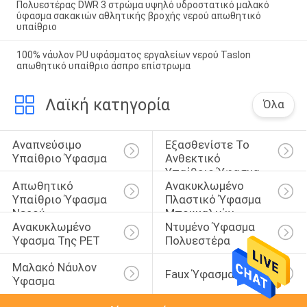
Πολυεστέρας DWR 3 στρώμα υψηλό υδροστατικό μαλακό
ύφασμα σακακιών αθλητικής βροχής νερού απωθητικό
υπαίθριο
100% νάυλον PU υφάσματος εργαλείων νερού Taslon
απωθητικό υπαίθριο άσπρο επίστρωμα
Λαϊκή κατηγορία
Όλα
Αναπνεύσιμο 
Εξασθενίστε Το 
Υπαίθριο Ύφασμα
Ανθεκτικό 
Υπαίθριο Ύφασμα
Απωθητικό 
Ανακυκλωμένο 
Υπαίθριο Ύφασμα 
Πλαστικό Ύφασμα 
Νερού
Μπουκαλιών
Ανακυκλωμένο 
Ντυμένο Ύφασμα 
Ύφασμα Της PET
Πολυεστέρα
Μαλακό Νάυλον 
Faux Ύφασμα Σουέτ
Ύφασμα