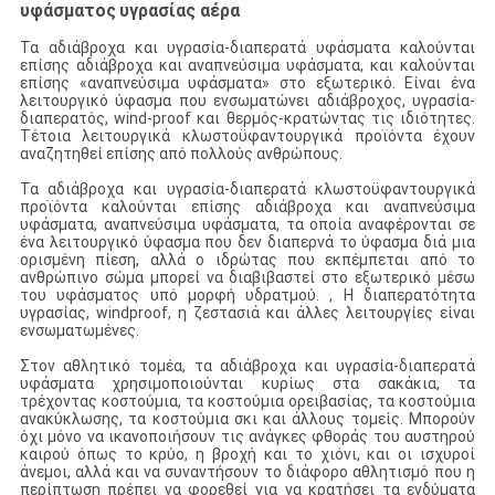
υφάσματος
υγρασίας
αέρα
Τα αδιάβροχα και υγρασία-διαπερατά υφάσματα καλούνται
επίσης αδιάβροχα και αναπνεύσιμα υφάσματα, και καλούνται
επίσης «αναπνεύσιμα υφάσματα» στο εξωτερικό. Είναι ένα
λειτουργικό ύφασμα που ενσωματώνει αδιάβροχος, υγρασία-
διαπερατός, wind-proof και θερμός-κρατώντας τις ιδιότητες.
Τέτοια λειτουργικά κλωστοϋφαντουργικά προϊόντα έχουν
αναζητηθεί επίσης από πολλούς ανθρώπους.
Τα αδιάβροχα και υγρασία-διαπερατά κλωστοϋφαντουργικά
προϊόντα καλούνται επίσης αδιάβροχα και αναπνεύσιμα
υφάσματα, αναπνεύσιμα υφάσματα, τα οποία αναφέρονται σε
ένα λειτουργικό ύφασμα που δεν διαπερνά το ύφασμα διά μια
ορισμένη πίεση, αλλά ο ιδρώτας που εκπέμπεται από το
ανθρώπινο σώμα μπορεί να διαβιβαστεί στο εξωτερικό μέσω
του υφάσματος υπό μορφή υδρατμού. , Η διαπερατότητα
υγρασίας, windproof, η ζεστασιά και άλλες λειτουργίες είναι
ενσωματωμένες.
Στον αθλητικό τομέα, τα αδιάβροχα και υγρασία-διαπερατά
υφάσματα χρησιμοποιούνται κυρίως στα σακάκια, τα
τρέχοντας κοστούμια, τα κοστούμια ορειβασίας, τα κοστούμια
ανακύκλωσης, τα κοστούμια σκι και άλλους τομείς. Μπορούν
όχι μόνο να ικανοποιήσουν τις ανάγκες φθοράς του αυστηρού
καιρού όπως το κρύο, η βροχή και το χιόνι, και οι ισχυροί
άνεμοι, αλλά και να συναντήσουν το διάφορο αθλητισμό που η
περίπτωση πρέπει να φορεθεί για να κρατήσει τα ενδύματα