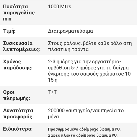
ΈΛΕΓΧΟΣ
Ποσότητα
1000 Mtrs
παραγγελίας
min:
ΜΑΣ
Τιμή:
Διαπραγματεύσιμα
ΕΛΆΤΕ
ΣΕ
Συσκευασία
Στους ρόλους, βάλτε κάθε ρόλο στη
λεπτομέρειες:
πλαστική τσάντα
ΕΠΑΦΉ
Χρόνος
2-3 ημέρες για την εργαστήριο-
ΜΕ
παράδοσης:
εμβύθιση 5-7 ημέρες για το δείγμα
έγκρισης του σαφούς χρώματος 10-
15 η
ΕΙΔΉΣΕΙΣ
Όροι
T/T
πληρωμής:
ΠΕΡΙΠΤΏΣΕΙΣ
Δυνατότητα
200000 ναυπηγείο/ναυπηγεία το
προσφοράς:
μήνα
COMPANY
Ειδικότερα:
,
Προσαρμοσμένο αδιάβροχο ύφασμα PU
NEWS
,
Σαφές πλεκτό αδιάβροχο ύφασμα PU