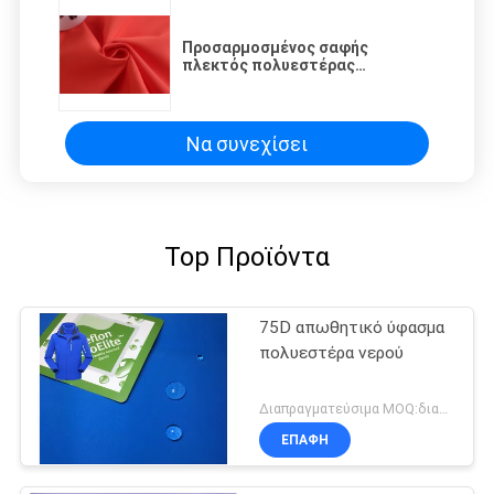
Προσαρμοσμένος σαφής
πλεκτός πολυεστέρας
υφάσματος 100% PU αδιάβροχος
Να συνεχίσει
Top Προϊόντα
75D απωθητικό ύφασμα
πολυεστέρα νερού
Διαπραγματεύσιμα MOQ:διαπραγμάτευση
ΕΠΑΦΉ