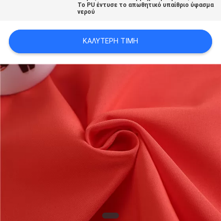
Το PU έντυσε το απωθητικό υπαίθριο ύφασμα
νερού
SITEMAP
ΚΑΛΎΤΕΡΗ ΤΙΜΉ
PRIVACY
POLICY