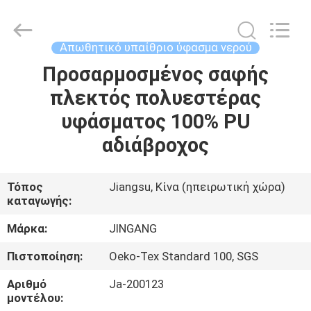
Suzhou
Jingang
Textile
Co.,Ltd.
All
Απωθητικό υπαίθριο ύφασμα νερού
Rights
Reserved.
Προσαρμοσμένος σαφής
ΣΠΊΤΙ
πλεκτός πολυεστέρας
ΠΡΟΪΌΝΤΑ
υφάσματος 100% PU
αδιάβροχος
ΠΕΡΊΠΟΥ
ΕΜΕΊΣ
Τόπος
Jiangsu, Κίνα (ηπειρωτική χώρα)
καταγωγής:
ΓΎΡΟΣ
Μάρκα:
JINGANG
ΕΡΓΟΣΤΑΣΊΩΝ
Πιστοποίηση:
Oeko-Tex Standard 100, SGS
Αριθμό
Ja-200123
ΠΟΙΟΤΙΚΌΣ
μοντέλου: