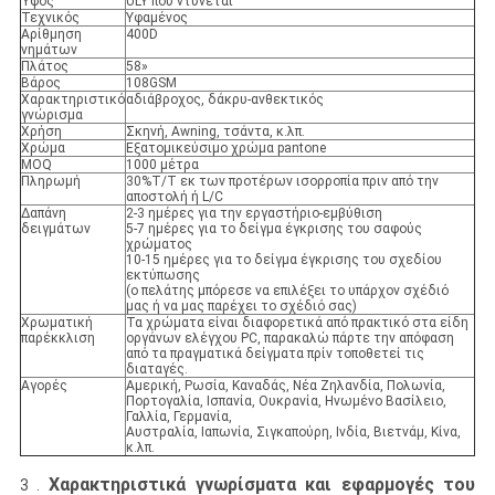
Ύφος
ULY που ντύνεται
Τεχνικός
Υφαμένος
Αρίθμηση
400D
νημάτων
Πλάτος
58»
Βάρος
108GSM
Χαρακτηριστικό
αδιάβροχος, δάκρυ-ανθεκτικός
γνώρισμα
Χρήση
Σκηνή, Awning, τσάντα, κ.λπ.
Χρώμα
Εξατομικεύσιμο χρώμα pantone
MOQ
1000 μέτρα
Πληρωμή
30%T/T εκ των προτέρων ισορροπία πριν από την
αποστολή ή L/C
Δαπάνη
2-3 ημέρες για την εργαστήριο-εμβύθιση
δειγμάτων
5-7 ημέρες για το δείγμα έγκρισης του σαφούς
χρώματος
10-15 ημέρες για το δείγμα έγκρισης του σχεδίου
εκτύπωσης
(ο πελάτης μπόρεσε να επιλέξει το υπάρχον σχέδιό
μας ή να μας παρέχει το σχέδιό σας)
Χρωματική
Τα χρώματα είναι διαφορετικά από πρακτικό στα είδη
παρέκκλιση
οργάνων ελέγχου PC, παρακαλώ πάρτε την απόφαση
από τα πραγματικά δείγματα πρίν τοποθετεί τις
διαταγές.
Αγορές
Αμερική, Ρωσία, Καναδάς, Νέα Ζηλανδία, Πολωνία,
Πορτογαλία, Ισπανία, Ουκρανία, Ηνωμένο Βασίλειο,
Γαλλία, Γερμανία,
Αυστραλία, Ιαπωνία, Σιγκαπούρη, Ινδία, Βιετνάμ, Κίνα,
κ.λπ.
Χαρακτηριστικά γνωρίσματα και
εφαρμογές
του
3 .